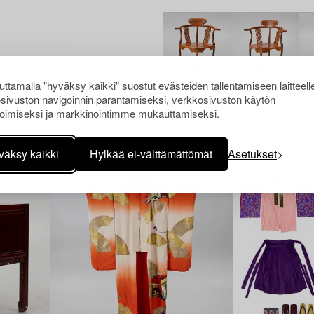
ttamalla "hyväksy kaikki" suostut evästeiden tallentamiseen laitteell
sivuston navigoinnin parantamiseksi, verkkosivuston käytön
oimiseksi ja markkinointimme mukauttamiseksi.
Muiden katsomia kohteita
väksy kaikki
Hylkää ei-välttämättömät
Asetukset