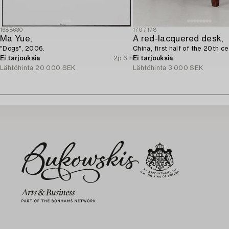
1688630
1707178
Ma Yue,
A red-lacquered desk,
"Dogs", 2006.
China, first half of the 20th ce
Ei tarjouksia
2p 6 h
Ei tarjouksia
Lähtöhinta
20 000 SEK
Lähtöhinta
3 000 SEK