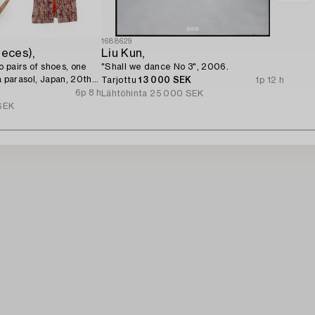
1688629
ieces),
Liu Kun,
wo pairs of shoes, one
"Shall we dance No 3", 2006.
a parasol, Japan, 20th
Tarjottu
13 000 SEK
1p 12 h
6p 8 h
Lähtöhinta
25 000 SEK
SEK