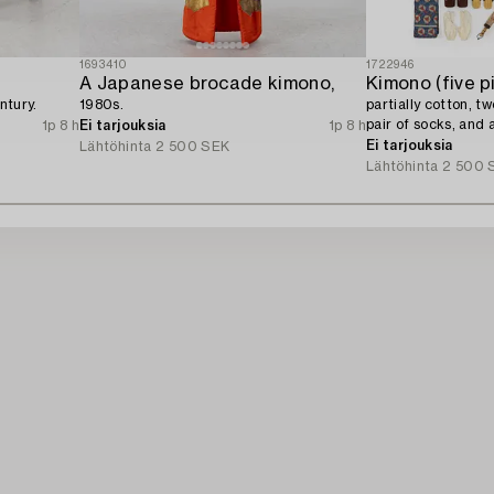
1693410
1722946
A Japanese brocade kimono,
Kimono (five p
ntury.
1980s.
partially cotton, t
pair of socks, and 
1p 8 h
Ei tarjouksia
1p 8 h
century.
Ei tarjouksia
Lähtöhinta
2 500 SEK
Lähtöhinta
2 500 