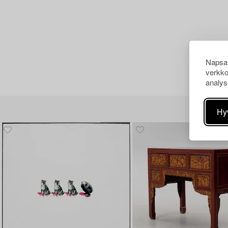
Napsau
verkko
analys
Hy