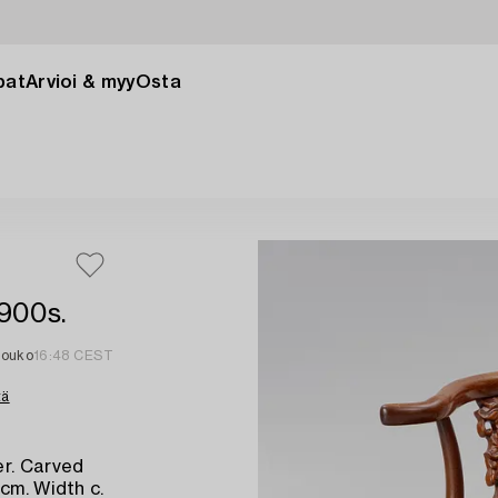
pat
Arvioi & myy
Osta
900s.
touko
16:48 CEST
tä
er. Carved
cm. Width c.