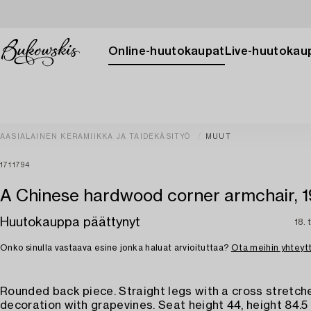
Online-huutokaupat
Live-huutokau
AASIALAINEN KERAMIIKKA JA TAIDEKÄSITYÖ
MUUT
1711794
A Chinese hardwood corner armchair, 1
Huutokauppa päättynyt
18. 
Onko sinulla vastaava esine jonka haluat arvioituttaa?
Ota meihin yhteyt
Rounded back piece. Straight legs with a cross stretch
decoration with grapevines. Seat height 44, height 84.5 