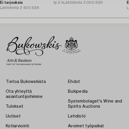
Ei tarjouksia
1p 2 h
Lähtöhinta
3 000 SEK
E
Lähtöhinta
2 500 SEK
L
Tietoa Bukowskista
Ehdot
Ota yhteyttä
Bukipedia
asiantuntijoihimme
Systembolaget's Wine and
Tulokset
Spirits Auctions
Uutiset
Lehdistö
Kotiarviointi
Avoimet työpaikat