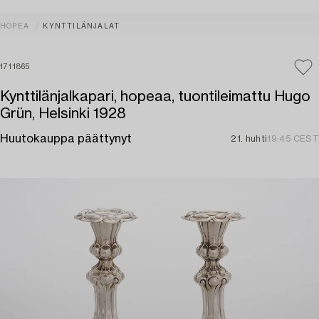
HOPEA
KYNTTILÄNJALAT
1711865
Kynttilänjalkapari, hopeaa, tuontileimattu Hugo
Grün, Helsinki 1928
Huutokauppa päättynyt
21. huhti
19:45 CEST