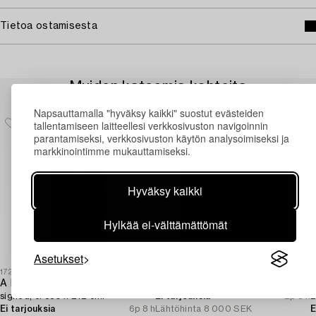
Tietoa ostamisesta
Muiden katsomia kohteita
Napsauttamalla "hyväksy kaikki" suostut evästeiden
tallentamiseen laitteellesi verkkosivuston navigoinnin
parantamiseksi, verkkosivuston käytön analysoimiseksi ja
markkinointimme mukauttamiseksi.
Hyväksy kaikki
Hylkää ei-välttämättömät
Asetukset
1724397
1728502
1
A Bakhtiari carpet,
A Kolyai carpet approx. 300 x 215 cm.
M
signed, c. 580 x 212 cm.
Ei tarjouksia
2p 5 h
B
Ei tarjouksia
6p 8 h
Lähtöhinta
8 000 SEK
E