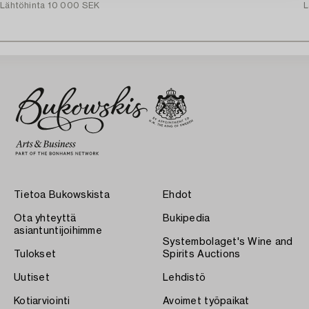
Lähtöhinta
10 000 SEK
L
Tietoa Bukowskista
Ehdot
Ota yhteyttä
Bukipedia
asiantuntijoihimme
Systembolaget's Wine and
Tulokset
Spirits Auctions
Uutiset
Lehdistö
Kotiarviointi
Avoimet työpaikat