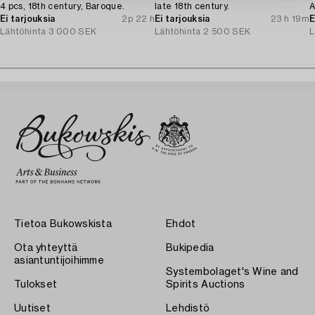
4 pcs, 18th century, Baroque.
late 18th century.
A
Ei tarjouksia
2p 22 h
Ei tarjouksia
23 h 19m
E
Lähtöhinta
3 000 SEK
Lähtöhinta
2 500 SEK
L
Tietoa Bukowskista
Ehdot
Ota yhteyttä
Bukipedia
asiantuntijoihimme
Systembolaget's Wine and
Tulokset
Spirits Auctions
Uutiset
Lehdistö