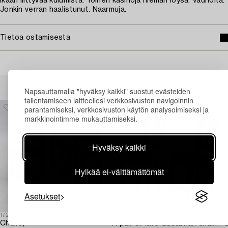
Ikään liittyvää kulumista. Toinen käsinoja hieman löysä. Vaurioita.
Jonkin verran haalistunut. Naarmuja.
Tietoa ostamisesta
Muiden katsomia kohteita
Napsauttamalla "hyväksy kaikki" suostut evästeiden
tallentamiseen laitteellesi verkkosivuston navigoinnin
parantamiseksi, verkkosivuston käytön analysoimiseksi ja
markkinointimme mukauttamiseksi.
Hyväksy kaikki
Hylkää ei-välttämättömät
Asetukset
1721487
1729744
1
Chairs,
A pair of late Gustavian chairs from Lindome,