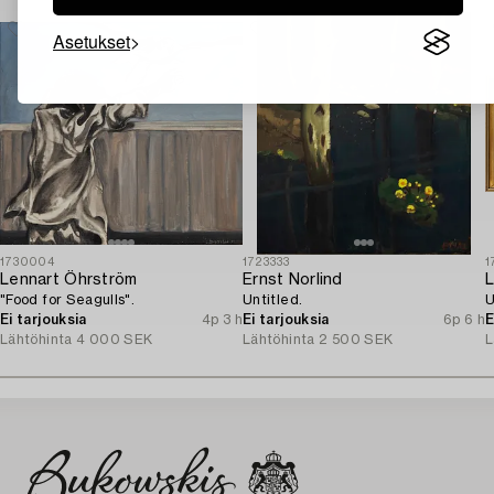
Asetukset
1730004
1723333
1
Lennart Öhrström
Ernst Norlind
L
"Food for Seagulls".
Untitled.
U
Ei tarjouksia
4p 3 h
Ei tarjouksia
6p 6 h
E
Lähtöhinta
4 000 SEK
Lähtöhinta
2 500 SEK
L