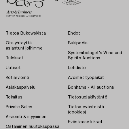
Tietoa Bukowskista
Ehdot
Ota yhteyttä
Bukipedia
asiantuntijoihimme
Systembolaget's Wine and
Tulokset
Spirits Auctions
Uutiset
Lehdistö
Kotiarviointi
Avoimet työpaikat
Asiakaspalvelu
Bonhams - All auctions
Toimitus
Tietosuojakäytäntö
Private Sales
Tietoa evästeistä
(cookies)
Arviointi & myyminen
Evästeasetukset
Ostaminen huutokaupassa