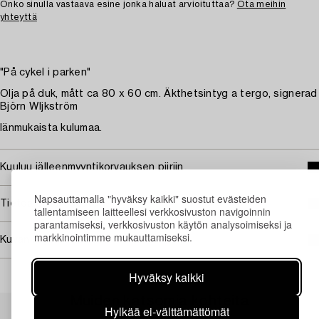
Onko sinulla vastaava esine jonka haluat arvioituttaa?
Ota meihin
yhteyttä
"På cykel i parken"
Olja på duk, mått ca 80 x 60 cm. Äkthetsintyg a tergo, signerad
Björn WIjkström
Iänmukaista kulumaa.
Kuuluu jälleenmyyntikorvauksen piiriin
Napsauttamalla "hyväksy kaikki" suostut evästeiden
Tietoa ostamisesta
tallentamiseen laitteellesi verkkosivuston navigoinnin
parantamiseksi, verkkosivuston käytön analysoimiseksi ja
markkinointimme mukauttamiseksi.
Kuvan käyttöoikeudet
Hyväksy kaikki
Muiden katsomia kohteita
Hylkää ei-välttämättömät