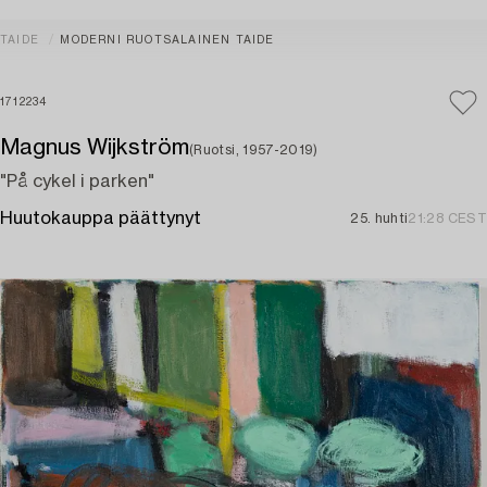
TAIDE
MODERNI RUOTSALAINEN TAIDE
1712234
Magnus Wijkström
(Ruotsi, 1957-2019)
"På cykel i parken"
Huutokauppa päättynyt
25. huhti
21:28 CEST