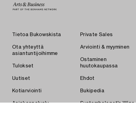
Tietoa Bukowskista
Private Sales
Ota yhteyttä
Arviointi & myyminen
asiantuntijoihimme
Ostaminen
Tulokset
huutokaupassa
Uutiset
Ehdot
Kotiarviointi
Bukipedia
Asiakaspalvelu
Systembolaget's Wine
and Spirits Auctions
Toimitus