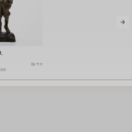
t,
3p 11 h
SEK