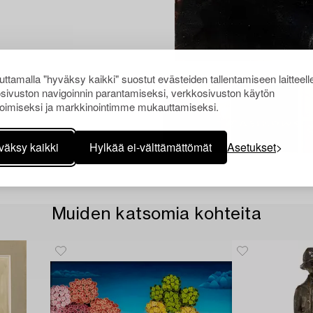
ttamalla "hyväksy kaikki" suostut evästeiden tallentamiseen laitteell
sivuston navigoinnin parantamiseksi, verkkosivuston käytön
oimiseksi ja markkinointimme mukauttamiseksi.
väksy kaikki
Hylkää ei-välttämättömät
Asetukset
Muiden katsomia kohteita