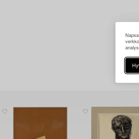
Napsau
verkko
analys
Hy