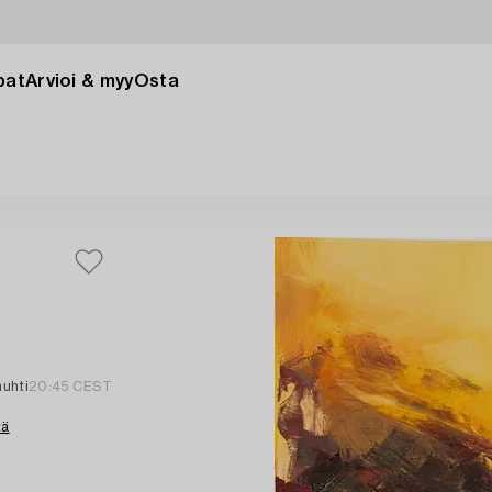
pat
Arvioi & myy
Osta
huhti
20:45 CEST
tä