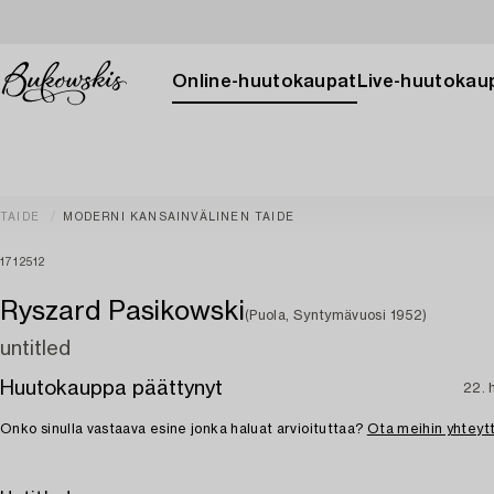
Online-huutokaupat
Live-huutokau
TAIDE
MODERNI KANSAINVÄLINEN TAIDE
1712512
Ryszard Pasikowski
(Puola, Syntymävuosi 1952)
untitled
Huutokauppa päättynyt
22. 
Onko sinulla vastaava esine jonka haluat arvioituttaa?
Ota meihin yhteyt