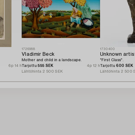
1726988
1730400
Vladimir Beck
Unknown artis
Mother and child in a landscape.
"First Class".
6p 14 h
Tarjottu
555 SEK
4p 12 h
Tarjottu
600 SEK
Lähtöhinta
2 500 SEK
Lähtöhinta
2 500 