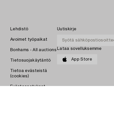
Lehdistö
Uutiskirje
Avoimet työpaikat
Lataa sovelluksemme
Bonhams - All auctions
App Store
Tietosuojakäytäntö
Tietoa evästeistä
(cookies)
Evästeasetukset
MAKSA