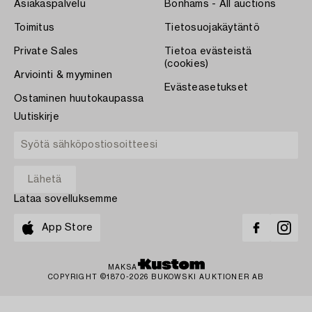
Asiakaspalvelu
Bonhams - All auctions
Toimitus
Tietosuojakäytäntö
Private Sales
Tietoa evästeistä
(cookies)
Arviointi & myyminen
Evästeasetukset
Ostaminen huutokaupassa
Uutiskirje
Lataa sovelluksemme
App Store
MAKSA
COPYRIGHT ©1870-2026 BUKOWSKI AUKTIONER AB