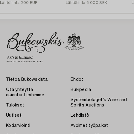
Lähtöhinta
200 EUR
Lähtöhinta
6 000 SEK
L
Tietoa Bukowskista
Ehdot
Ota yhteyttä
Bukipedia
asiantuntijoihimme
Systembolaget's Wine and
Tulokset
Spirits Auctions
Uutiset
Lehdistö
Kotiarviointi
Avoimet työpaikat