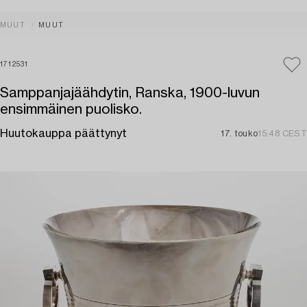
MUUT
MUUT
1712531
Samppanjajäähdytin, Ranska, 1900-luvun
ensimmäinen puolisko.
Huutokauppa päättynyt
17. touko
15:48 CEST