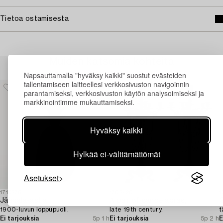
Tietoa ostamisesta
Muiden katsomia kohteita
Napsauttamalla "hyväksy kaikki" suostut evästeiden
tallentamiseen laitteellesi verkkosivuston navigoinnin
parantamiseksi, verkkosivuston käytön analysoimiseksi ja
markkinointimme mukauttamiseksi.
Hyväksy kaikki
Hylkää ei-välttämättömät
Asetukset
1719575
1706420
1
Jääpala-astia,
A pair of candelabras,
1900-luvun loppupuoli.
late 19th century.
t
Ei tarjouksia
5p 1 h
Ei tarjouksia
5p 2 h
E