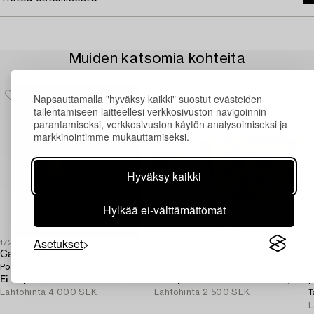
Muiden katsomia kohteita
Napsauttamalla "hyväksy kaikki" suostut evästeiden
tallentamiseen laitteellesi verkkosivuston navigoinnin
parantamiseksi, verkkosivuston käytön analysoimiseksi ja
markkinointimme mukauttamiseksi.
Hyväksy kaikki
Hylkää ei-välttämättömät
Asetukset
1727369
1720896
1
Carl Wilhelm Nordgren
Nisse Zetterberg
Portrait of a Boy.
Sketch.
"
Ei tarjouksia
4p 10 h
Ei tarjouksia
2p 7 h
p
Lähtöhinta
4 000 SEK
Lähtöhinta
2 500 SEK
S
T
L