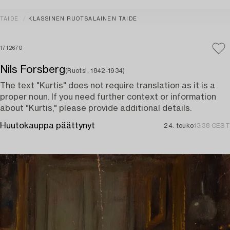
TAIDE
KLASSINEN RUOTSALAINEN TAIDE
1712670
Nils Forsberg
(Ruotsi, 1842-1934)
The text "Kurtis" does not require translation as it is a
proper noun. If you need further context or information
about "Kurtis," please provide additional details.
Huutokauppa päättynyt
24. touko
13:38 CEST