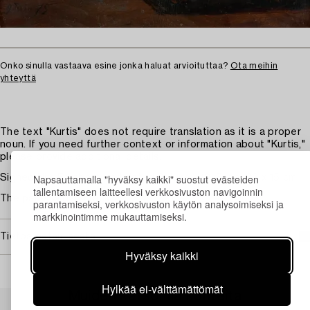
Onko sinulla vastaava esine jonka haluat arvioituttaa?
Ota meihin
yhteyttä
The text "Kurtis" does not require translation as it is a proper
noun. If you need further context or information about "Kurtis,"
please provide additional details.
Napsauttamalla "hyväksy kaikki" suostut evästeiden
Signed Nils Forsberg and dated 9 June -79. Panel 22 x 15 cm.
tallentamiseen laitteellesi verkkosivuston navigoinnin
The panel with a crack.
parantamiseksi, verkkosivuston käytön analysoimiseksi ja
markkinointimme mukauttamiseksi.
Tietoa ostamisesta
Hyväksy kaikki
Hylkää ei-välttämättömät
Muiden katsomia kohteita