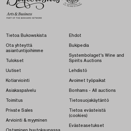
Tietoa Bukowskista
Ehdot
Ota yhteyttä
Bukipedia
asiantuntijoihimme
Systembolaget's Wine and
Tulokset
Spirits Auctions
Uutiset
Lehdistö
Kotiarviointi
Avoimet työpaikat
Asiakaspalvelu
Bonhams - All auctions
Toimitus
Tietosuojakäytäntö
Private Sales
Tietoa evästeistä
(cookies)
Arviointi & myyminen
Evästeasetukset
Ostaminen huutokaupassa