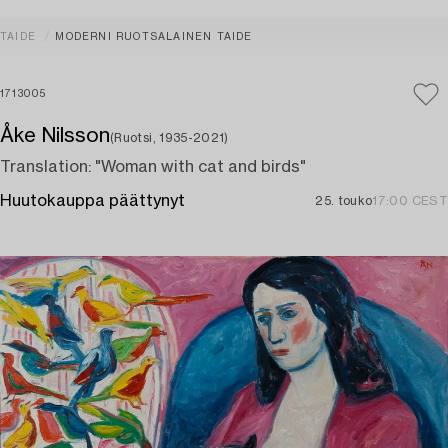
TAIDE
MODERNI RUOTSALAINEN TAIDE
1713005
Åke Nilsson
(Ruotsi, 1935-2021)
Translation: "Woman with cat and birds"
Huutokauppa päättynyt
25. touko
17:00 CEST