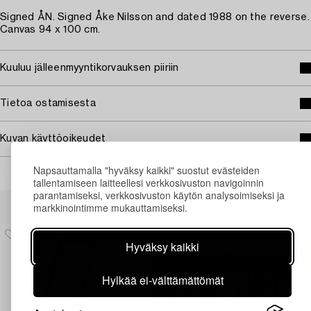
Signed ÅN. Signed Åke Nilsson and dated 1988 on the reverse.
Canvas 94 x 100 cm.
Kuuluu jälleenmyyntikorvauksen piiriin
Tietoa ostamisesta
Kuvan käyttöoikeudet
Napsauttamalla "hyväksy kaikki" suostut evästeiden
tallentamiseen laitteellesi verkkosivuston navigoinnin
parantamiseksi, verkkosivuston käytön analysoimiseksi ja
Muiden katsomia kohteita
markkinointimme mukauttamiseksi.
Hyväksy kaikki
Hylkää ei-välttämättömät