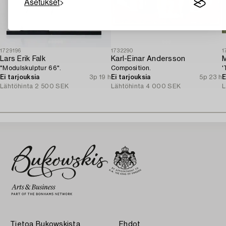
Asetukset
1729196
1732290
1
Lars Erik Falk
Karl-Einar Andersson
M
"Modulskulptur 66".
Composition.
'
Ei tarjouksia
3p 19 h
Ei tarjouksia
5p 23 h
E
Lähtöhinta
2 500 SEK
Lähtöhinta
4 000 SEK
L
Tietoa Bukowskista
Ehdot