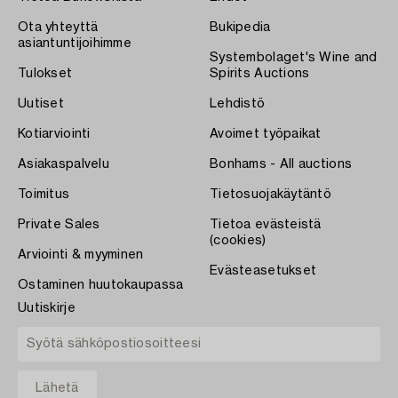
Ota yhteyttä
Bukipedia
asiantuntijoihimme
Systembolaget's Wine and
Tulokset
Spirits Auctions
Uutiset
Lehdistö
Kotiarviointi
Avoimet työpaikat
Asiakaspalvelu
Bonhams - All auctions
Toimitus
Tietosuojakäytäntö
Private Sales
Tietoa evästeistä
(cookies)
Arviointi & myyminen
Evästeasetukset
Ostaminen huutokaupassa
Uutiskirje