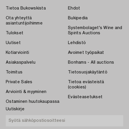
Tietoa Bukowskista
Ehdot
Ota yhteyttä
Bukipedia
asiantuntijoihimme
Systembolaget's Wine and
Tulokset
Spirits Auctions
Uutiset
Lehdistö
Kotiarviointi
Avoimet työpaikat
Asiakaspalvelu
Bonhams - All auctions
Toimitus
Tietosuojakäytäntö
Private Sales
Tietoa evästeistä
(cookies)
Arviointi & myyminen
Evästeasetukset
Ostaminen huutokaupassa
Uutiskirje