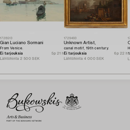
1728513
1729493
1
Gian Luciano Sormani
Unknown Artist,
O
From Venice.
canal motif, 19th century.
H
Ei tarjouksia
5p 21 h
Ei tarjouksia
6p 22 h
T
Lähtöhinta
2 500 SEK
Lähtöhinta
4 000 SEK
L