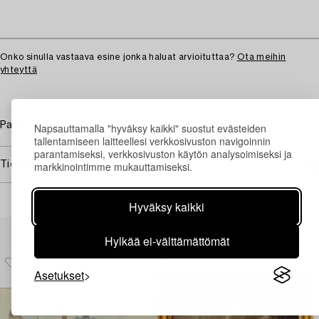
Onko sinulla vastaava esine jonka haluat arvioituttaa?
Ota meihin
yhteyttä
Panel 14.5 x 24.5 cm.
Napsauttamalla "hyväksy kaikki" suostut evästeiden
tallentamiseen laitteellesi verkkosivuston navigoinnin
parantamiseksi, verkkosivuston käytön analysoimiseksi ja
markkinointimme mukauttamiseksi.
Tietoa ostamisesta
Hyväksy kaikki
Muiden katsomia kohteita
Hylkää ei-välttämättömät
Asetukset