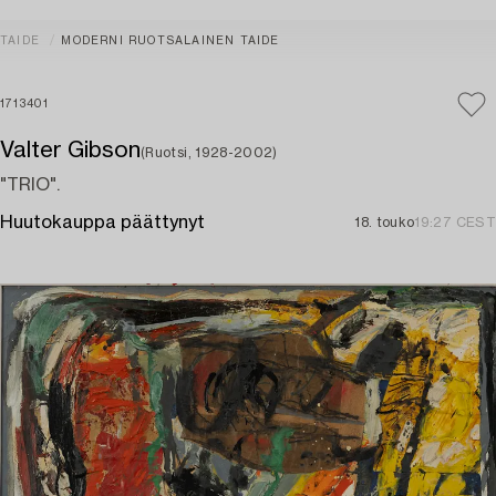
TAIDE
MODERNI RUOTSALAINEN TAIDE
1713401
Valter Gibson
(Ruotsi, 1928-2002)
"TRIO".
Huutokauppa päättynyt
18. touko
19:27 CEST