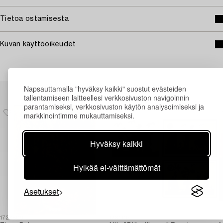
Tietoa ostamisesta
Kuvan käyttöoikeudet
Muiden katsomia kohteita
Napsauttamalla "hyväksy kaikki" suostut evästeiden
tallentamiseen laitteellesi verkkosivuston navigoinnin
parantamiseksi, verkkosivuston käytön analysoimiseksi ja
markkinointimme mukauttamiseksi.
Hyväksy kaikki
Hylkää ei-välttämättömät
Asetukset
1728809
1731109
1