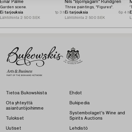
Einar Palme
Nils "Björnjägarn" Rundgren
M
Garden scene.
Three paintings, "Figures".
'
Ei tarjouksia
1p 3 h
Ei tarjouksia
6p 4 h
E
Lähtöhinta
2 500 SEK
Lähtöhinta
2 500 SEK
L
Tietoa Bukowskista
Ehdot
Ota yhteyttä
Bukipedia
asiantuntijoihimme
Systembolaget's Wine and
Tulokset
Spirits Auctions
Uutiset
Lehdistö