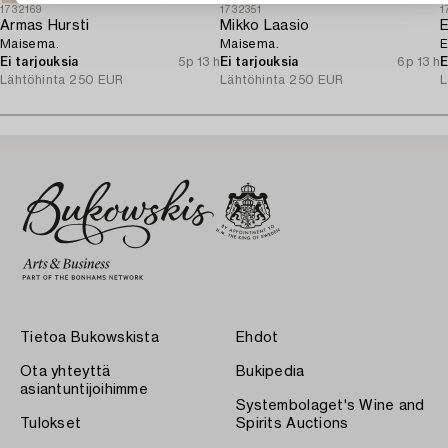
1732169
1732351
1
Armas Hursti
Mikko Laasio
Maisema.
Maisema.
E
Ei tarjouksia
5p 13 h
Ei tarjouksia
6p 13 h
E
Lähtöhinta
250 EUR
Lähtöhinta
250 EUR
L
Tietoa Bukowskista
Ehdot
Ota yhteyttä
Bukipedia
asiantuntijoihimme
Systembolaget's Wine and
Tulokset
Spirits Auctions