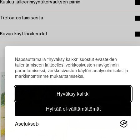
Kuuluu jälleenmyyntikorvauksen piiriin
Tietoa ostamisesta
Kuvan käyttöoikeudet
Napsauttamalla "hyväksy kaikki" suostut evästeiden
Muiden katsomia kohteita
tallentamiseen laitteellesi verkkosivuston navigoinnin
parantamiseksi, verkkosivuston käytön analysoimiseksi ja
markkinointimme mukauttamiseksi.
Hyväksy kaikki
Hylkää ei-välttämättömät
Asetukset