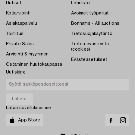
Uutiset
Lehdistö
Kotiarviointi
Avoimet työpaikat
Asiakaspalvelu
Bonhams - All auctions
Toimitus
Tietosuojakäytäntö
Private Sales
Tietoa evästeistä
(cookies)
Arviointi & myyminen
Evästeasetukset
Ostaminen huutokaupassa
Uutiskirje
Lataa sovelluksemme
App Store