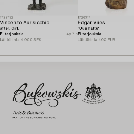
1729792
1726317
Vincenzo Aurisicchio,
Edgar Viies
after. Girl.
"Uusi hattu".
Ei tarjouksia
4p 7 h
Ei tarjouksia
Lähtöhinta
4 000 SEK
Lähtöhinta
400 EUR