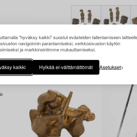
ttamalla "hyväksy kaikki" suostut evästeiden tallentamiseen laitteell
sivuston navigoinnin parantamiseksi, verkkosivuston käytön
oimiseksi ja markkinointimme mukauttamiseksi.
Muiden katsomia kohteita
väksy kaikki
Hylkää ei-välttämättömät
Asetukset