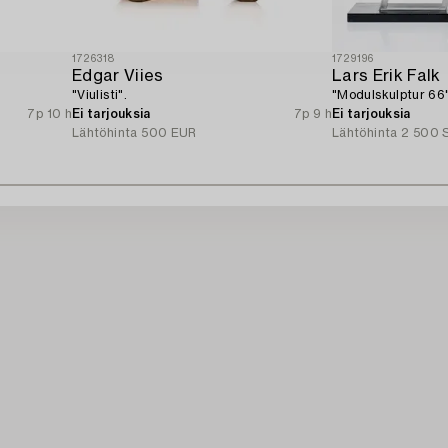
1726318
1729196
Edgar Viies
Lars Erik Falk
"Viulisti".
"Modulskulptur 66"
7p 10 h
Ei tarjouksia
7p 9 h
Ei tarjouksia
Lähtöhinta
500 EUR
Lähtöhinta
2 500 