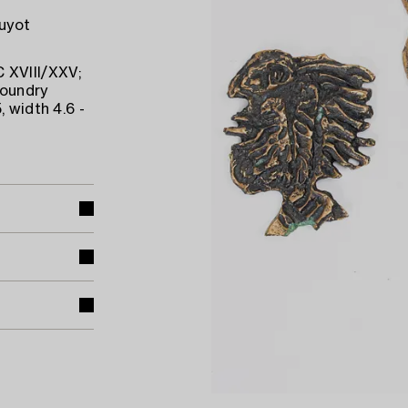
Guyot
 XVIII/XXV;
foundry
 width 4.6 -