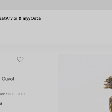
pat
Arvioi & myy
Osta
, Guyot
heinä
18:42 CEST
tä