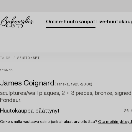
Online-huutokaupat
Live-huutokau
TAIDE
VEISTOKSET
1713718
James Coignard
(Ranska, 1925-2008)
sculptures/wall plaques, 2 + 3 pieces, bronze, signed
Fondeur.
Huutokauppa päättynyt
26. 
Onko sinulla vastaava esine jonka haluat arvioituttaa?
Ota meihin yhteyt