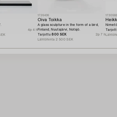
1726436
173059
Oiva Toikka
Heikk
.
A glass sculpture in the form of a bird,
Nimetö
Finland, Nuutajärvi, Notsjö.
4p 4 h
Tarjot
Tarjottu
800 SEK
2p 7 h
SEK
Lähtöh
Lähtöhinta
2 500 SEK