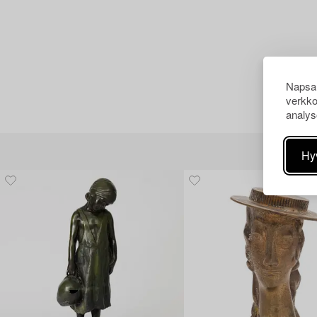
Napsau
verkko
analys
Hy