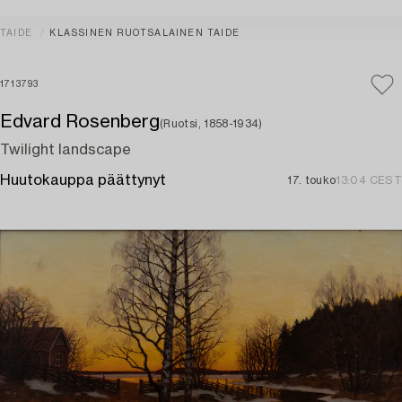
TAIDE
KLASSINEN RUOTSALAINEN TAIDE
1713793
Edvard Rosenberg
(Ruotsi, 1858-1934)
Twilight landscape
Huutokauppa päättynyt
17. touko
13:04 CEST