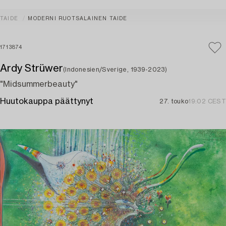
TAIDE
MODERNI RUOTSALAINEN TAIDE
1713874
Ardy Strüwer
(Indonesien/Sverige, 1939-2023)
"Midsummerbeauty"
Huutokauppa päättynyt
27. touko
19:02 CEST