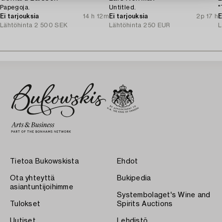
Papegoja.
Untitled.
"
Ei tarjouksia
14 h 12m
Ei tarjouksia
2p 17 h
E
Lähtöhinta
2 500 SEK
Lähtöhinta
250 EUR
L
Tietoa Bukowskista
Ehdot
Ota yhteyttä
Bukipedia
asiantuntijoihimme
Systembolaget's Wine and
Tulokset
Spirits Auctions
Uutiset
Lehdistö