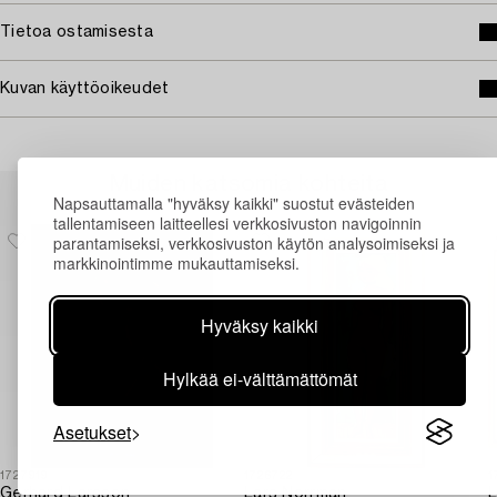
Tietoa ostamisesta
Kuvan käyttöoikeudet
Muiden katsomia kohteita
Napsauttamalla "hyväksy kaikki" suostut evästeiden
tallentamiseen laitteellesi verkkosivuston navigoinnin
parantamiseksi, verkkosivuston käytön analysoimiseksi ja
markkinointimme mukauttamiseksi.
Hyväksy kaikki
Hylkää ei-välttämättömät
Asetukset
1727919
1726722
1
Gerhard Larsson
Lars Norrman
L