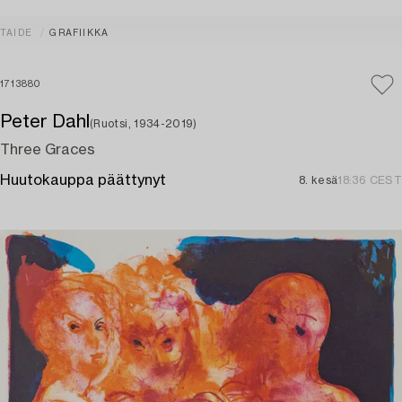
TAIDE
GRAFIIKKA
1713880
Peter Dahl
(Ruotsi, 1934-2019)
Three Graces
Huutokauppa päättynyt
8. kesä
18:36 CEST