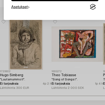
Asetukset
Muiden katsomia kohteita
1729902
1695272
1
Hugo Simberg
Theo Tobiasse
P
"Luutamummo II".
"Song of Songs I".
T
Ei tarjouksia
4p 2 h
Ei tarjouksia
1p 4 h
E
Lähtöhinta
300 EUR
Lähtöhinta
2 000 SEK
L