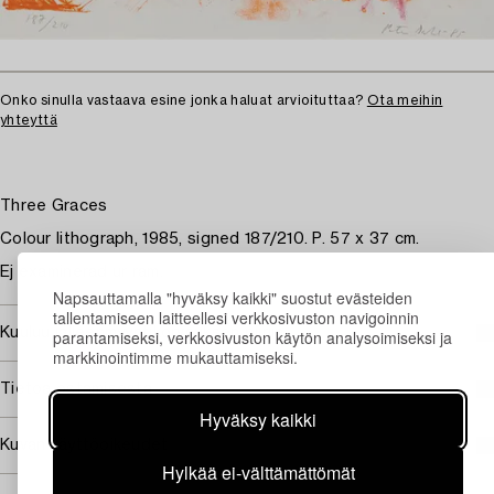
Onko sinulla vastaava esine jonka haluat arvioituttaa?
Ota meihin
yhteyttä
Three Graces
Colour lithograph, 1985, signed 187/210. P. 57 x 37 cm.
Ej examinerad ur ram.
Napsauttamalla "hyväksy kaikki" suostut evästeiden
tallentamiseen laitteellesi verkkosivuston navigoinnin
Kuuluu jälleenmyyntikorvauksen piiriin
parantamiseksi, verkkosivuston käytön analysoimiseksi ja
markkinointimme mukauttamiseksi.
Tietoa ostamisesta
Hyväksy kaikki
Kuvan käyttöoikeudet
Hylkää ei-välttämättömät