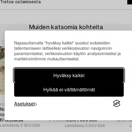
Tietoa ostamisesta
Muiden katsomia kohteita
Napsauttamalla "hyväksy kaikki" suostut evästeiden
tallentamiseen laitteellesi verkkosivuston navigoinnin
parantamiseksi, verkkosivuston käytön analysoimiseksi ja
markkinointimme mukauttamiseksi.
Hyväksy kaikki
Hylkää ei-välttämättömät
Asetukset
1720896
1725745
1
Nisse Zetterberg
Lindorm Liljefors
A
Sketch.
Scent Dogs.
F
Ei tarjouksia
17 h 20m
1 000 SEK
1p 20 h
Tarjottu
T
Lähtöhinta
2 500 SEK
Lähtöhinta
3 000 SEK
L