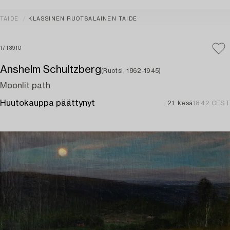
TAIDE
KLASSINEN RUOTSALAINEN TAIDE
1713910
Anshelm Schultzberg
(Ruotsi, 1862-1945)
Moonlit path
Huutokauppa päättynyt
21. kesä
18:42 CEST