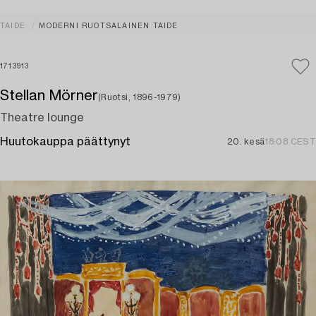
TAIDE
MODERNI RUOTSALAINEN TAIDE
1713913
Stellan Mörner
(Ruotsi, 1896-1979)
Theatre lounge
Huutokauppa päättynyt
20. kesä
18:08 CEST