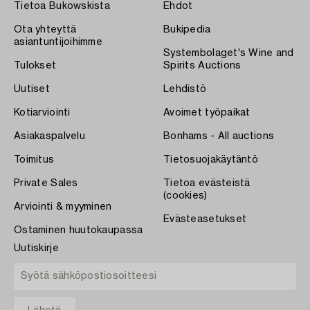
Tietoa Bukowskista
Ehdot
Ota yhteyttä
Bukipedia
asiantuntijoihimme
Systembolaget's Wine and
Tulokset
Spirits Auctions
Uutiset
Lehdistö
Kotiarviointi
Avoimet työpaikat
Asiakaspalvelu
Bonhams - All auctions
Toimitus
Tietosuojakäytäntö
Private Sales
Tietoa evästeistä
(cookies)
Arviointi & myyminen
Evästeasetukset
Ostaminen huutokaupassa
Uutiskirje