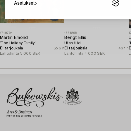
Asetukset
1719794
1731898
1
Martin Emond
Bengt Ellis
L
'The Holiday Family'.
Utan titel.
"
Ei tarjouksia
5p 6 h
Ei tarjouksia
4p 1 h
E
Lähtöhinta
3 000 SEK
Lähtöhinta
4 000 SEK
L