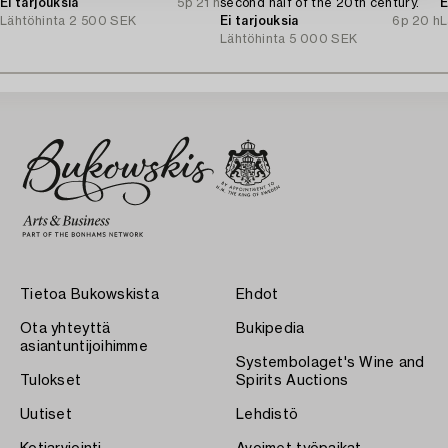
Ei tarjouksia
5p 21 h
second half of the 20th century.
E
Lähtöhinta
2 500 SEK
Ei tarjouksia
6p 20 h
L
Lähtöhinta
5 000 SEK
Tietoa Bukowskista
Ehdot
Ota yhteyttä
Bukipedia
asiantuntijoihimme
Systembolaget's Wine and
Tulokset
Spirits Auctions
Uutiset
Lehdistö