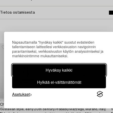
Tietoa ostamisesta
Muiden katsomia kohteita
Napsauttamalla "hyväksy kaikki" suostut evästeiden
tallentamiseen laitteellesi verkkosivuston navigoinnin
parantamiseksi, verkkosivuston käytön analysoimiseksi ja
markkinointimme mukauttamiseksi.
Hyväksy kaikki
Hylkää ei-välttämättömät
Asetukset
1731915
1730534
1
Chandelier,
Ceiling lamp,
C
Gustavian style, early 20th century.
Probably Mazzega, Murano, Italy,
1