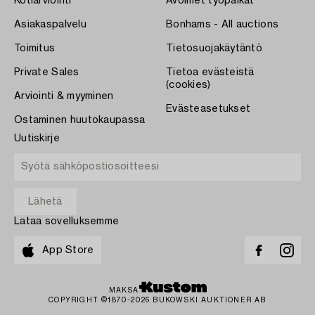
Kotiarviointi
Avoimet työpaikat
Asiakaspalvelu
Bonhams - All auctions
Toimitus
Tietosuojakäytäntö
Private Sales
Tietoa evästeistä
(cookies)
Arviointi & myyminen
Evästeasetukset
Ostaminen huutokaupassa
Uutiskirje
Lataa sovelluksemme
App Store
MAKSA
COPYRIGHT ©1870-2026 BUKOWSKI AUKTIONER AB