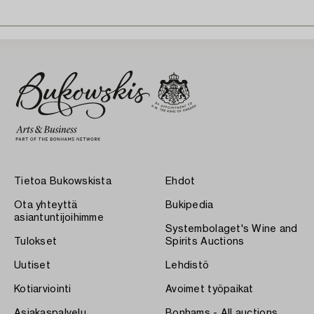
Tietoa Bukowskista
Ehdot
Ota yhteyttä
Bukipedia
asiantuntijoihimme
Systembolaget's Wine and
Tulokset
Spirits Auctions
Uutiset
Lehdistö
Kotiarviointi
Avoimet työpaikat
Asiakaspalvelu
Bonhams - All auctions