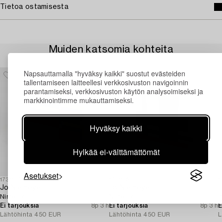
Tietoa ostamisesta
Muiden katsomia kohteita
Napsauttamalla "hyväksy kaikki" suostut evästeiden
tallentamiseen laitteellesi verkkosivuston navigoinnin
parantamiseksi, verkkosivuston käytön analysoimiseksi ja
markkinointimme mukauttamiseksi.
Hyväksy kaikki
Hylkää ei-välttämättömät
Asetukset
1731137
1731136
1
Jo Niemeyer
Jo Niemeyer
Nimetön.
Nimetön.
P
Ei tarjouksia
8p 3 h
Ei tarjouksia
8p 3 h
E
Lähtöhinta
450 EUR
Lähtöhinta
450 EUR
L