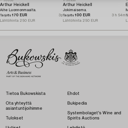
1730053
1730936
1
Arthur Heickell
Arthur Heickell
E
Aihe Luonnonmaalta.
Jokimaisema.
M
170 EUR
3p
100 EUR
3 h 54m
Tarjottu
Tarjottu
T
Lähtöhinta
250 EUR
Lähtöhinta
250 EUR
L
Tietoa Bukowskista
Ehdot
Ota yhteyttä
Bukipedia
asiantuntijoihimme
Systembolaget's Wine and
Tulokset
Spirits Auctions
Uutiset
Lehdistö