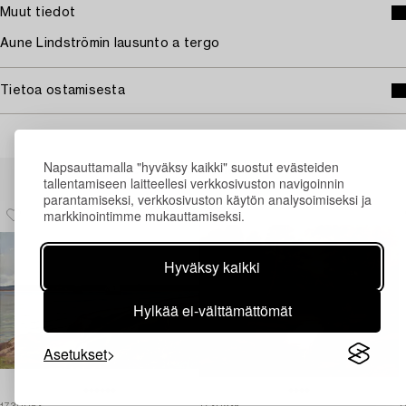
Muut tiedot
Aune Lindströmin lausunto a tergo
Tietoa ostamisesta
Napsauttamalla "hyväksy kaikki" suostut evästeiden
Muiden katsomia kohteita
tallentamiseen laitteellesi verkkosivuston navigoinnin
parantamiseksi, verkkosivuston käytön analysoimiseksi ja
markkinointimme mukauttamiseksi.
Hyväksy kaikki
Hylkää ei-välttämättömät
Asetukset