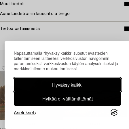
Muut tiedot
Aune Lindströmin lausunto a tergo
Tietoa ostamisesta
Napsauttamalla "hyväksy kaikki" suostut evästeiden
Muiden katsomia kohteita
tallentamiseen laitteellesi verkkosivuston navigoinnin
parantamiseksi, verkkosivuston käytön analysoimiseksi ja
markkinointimme mukauttamiseksi.
Hyväksy kaikki
Hylkää ei-välttämättömät
Asetukset