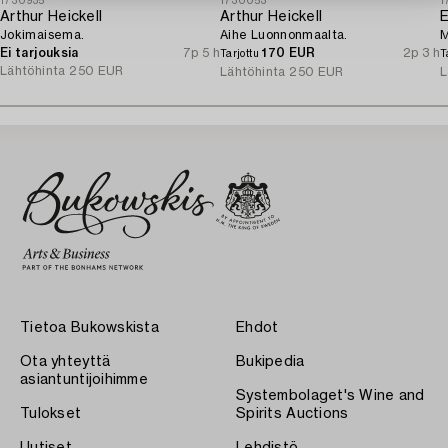
1730935
1730053
1
Arthur Heickell
Arthur Heickell
E
Jokimaisema.
Aihe Luonnonmaalta.
M
Ei tarjouksia
7p 5 h
170 EUR
2p 3 h
Tarjottu
T
Lähtöhinta
250 EUR
Lähtöhinta
250 EUR
L
Tietoa Bukowskista
Ehdot
Ota yhteyttä
Bukipedia
asiantuntijoihimme
Systembolaget's Wine and
Tulokset
Spirits Auctions
Uutiset
Lehdistö