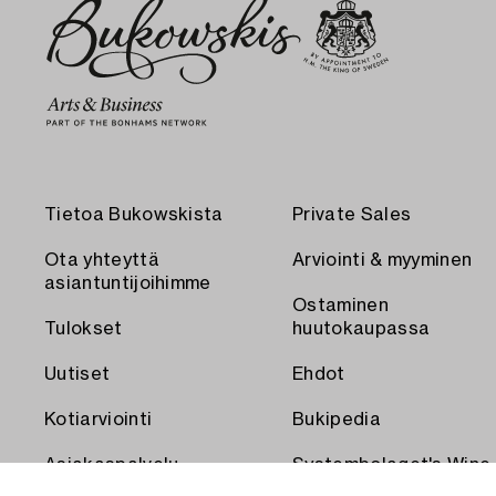
Tietoa Bukowskista
Private Sales
Ota yhteyttä
Arviointi & myyminen
asiantuntijoihimme
Ostaminen
Tulokset
huutokaupassa
Uutiset
Ehdot
Kotiarviointi
Bukipedia
Asiakaspalvelu
Systembolaget's Wine
and Spirits Auctions