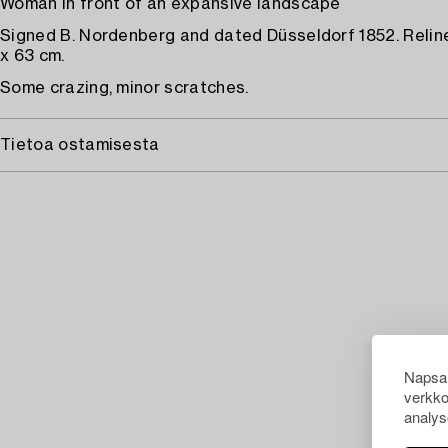
Woman in front of an expansive landscape
Signed B. Nordenberg and dated Düsseldorf 1852. Reli
x 63 cm.
Some crazing, minor scratches.
Tietoa ostamisesta
Napsau
verkko
analys