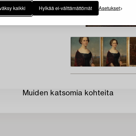
väksy kaikki
Hylkää ei-välttämättömät
Asetukset
Muiden katsomia kohteita