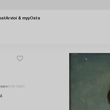
pat
Arvioi & myy
Osta
touko
13:50 CEST
tä