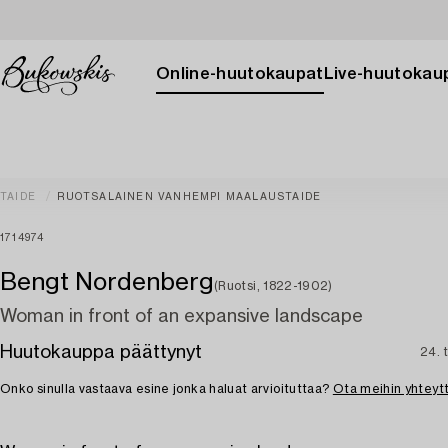
Online-huutokaupat
Live-huutokau
TAIDE
RUOTSALAINEN VANHEMPI MAALAUSTAIDE
1714974
Bengt Nordenberg
(Ruotsi, 1822-1902)
Woman in front of an expansive landscape
Huutokauppa päättynyt
24. 
Onko sinulla vastaava esine jonka haluat arvioituttaa?
Ota meihin yhteyt