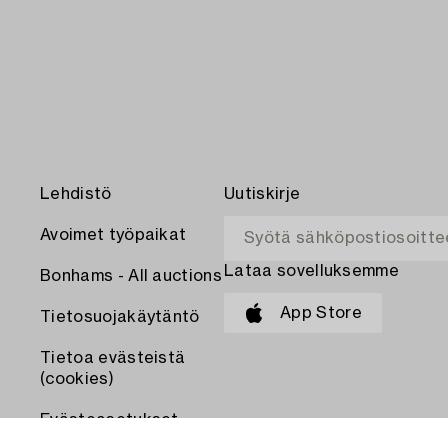
Lehdistö
Uutiskirje
Avoimet työpaikat
Lataa sovelluksemme
Bonhams - All auctions
App Store
Tietosuojakäytäntö
Tietoa evästeistä
(cookies)
Evästeasetukset