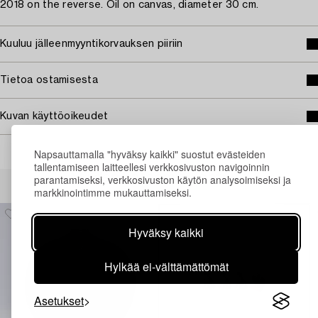
2018 on the reverse. Oil on canvas, diameter 30 cm.
Kuuluu jälleenmyyntikorvauksen piiriin
Tietoa ostamisesta
Kuvan käyttöoikeudet
Napsauttamalla "hyväksy kaikki" suostut evästeiden
tallentamiseen laitteellesi verkkosivuston navigoinnin
Muiden katsomia kohteita
parantamiseksi, verkkosivuston käytön analysoimiseksi ja
markkinointimme mukauttamiseksi.
Hyväksy kaikki
Hylkää ei-välttämättömät
Asetukset