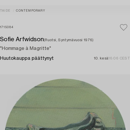
TAIDE
CONTEMPORARY
1715084
Sofie Arfwidson
(Ruotsi, Syntymävuosi 1976)
"Hommage à Magritte"
Huutokauppa päättynyt
10. kesä
16:06 CEST