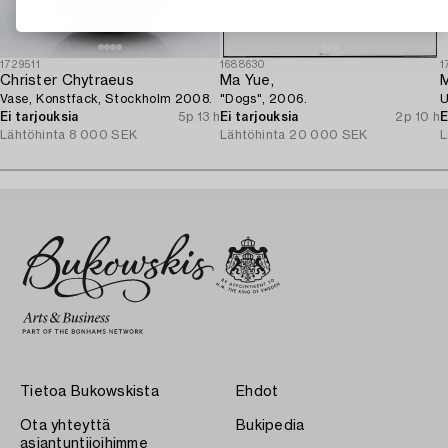
1729511
1688630
1
Christer Chytraeus
Ma Yue,
M
Vase, Konstfack, Stockholm 2008.
"Dogs", 2006.
U
Ei tarjouksia
5p 13 h
Ei tarjouksia
2p 10 h
E
Lähtöhinta
8 000 SEK
Lähtöhinta
20 000 SEK
L
Tietoa Bukowskista
Ehdot
Ota yhteyttä
Bukipedia
asiantuntijoihimme