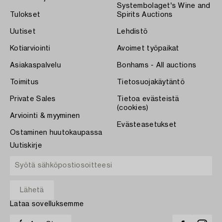
Systembolaget's Wine and
Tulokset
Spirits Auctions
Uutiset
Lehdistö
Kotiarviointi
Avoimet työpaikat
Asiakaspalvelu
Bonhams - All auctions
Toimitus
Tietosuojakäytäntö
Private Sales
Tietoa evästeistä
(cookies)
Arviointi & myyminen
Evästeasetukset
Ostaminen huutokaupassa
Uutiskirje
Lataa sovelluksemme