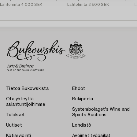
Lähtöhinta
4 000 SEK
Lähtöhinta
2 500 SEK
L
Tietoa Bukowskista
Ehdot
Ota yhteyttä
Bukipedia
asiantuntijoihimme
Systembolaget's Wine and
Tulokset
Spirits Auctions
Uutiset
Lehdistö
Kotiarviointi
Avoimet työpaikat