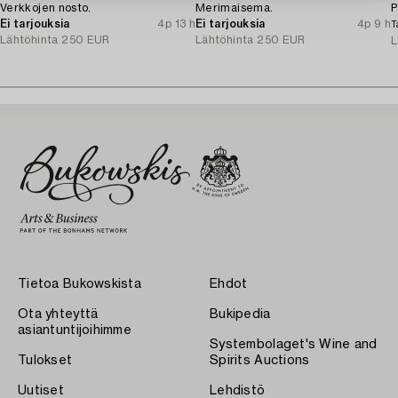
Verkkojen nosto.
Merimaisema.
P
Ei tarjouksia
4p 13 h
Ei tarjouksia
4p 9 h
T
Lähtöhinta
250 EUR
Lähtöhinta
250 EUR
L
Tietoa Bukowskista
Ehdot
Ota yhteyttä
Bukipedia
asiantuntijoihimme
Systembolaget's Wine and
Tulokset
Spirits Auctions
Uutiset
Lehdistö