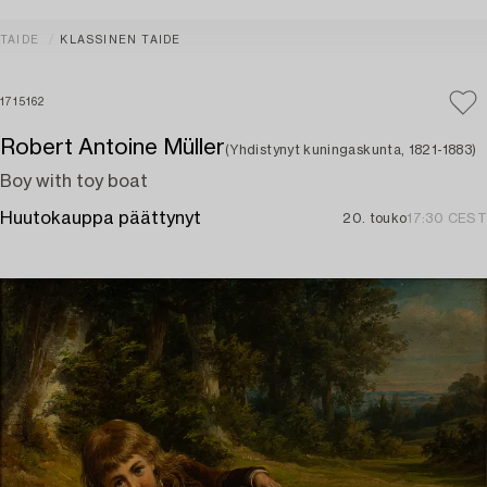
TAIDE
KLASSINEN TAIDE
1715162
Robert Antoine Müller
(Yhdistynyt kuningaskunta, 1821-1883)
Boy with toy boat
Huutokauppa päättynyt
20. touko
17:30 CEST