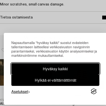
Minor scratches, small canvas damage.
Tietoa ostamisesta
Muiden katsomia kohteita
Napsauttamalla "hyväksy kaikki" suostut evästeiden
tallentamiseen laitteellesi verkkosivuston navigoinnin
parantamiseksi, verkkosivuston käytön analysoimiseksi ja
markkinointimme mukauttamiseksi.
Hyväksy kaikki
Hylkää ei-välttämättömät
Asetukset
1725070
1728830
1
Alfonso Muzii
Christian Bogö
W