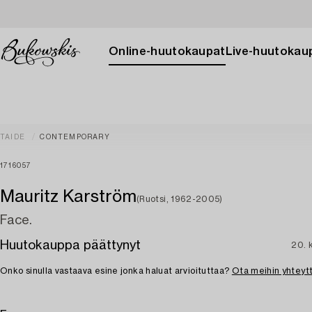
Online-huutokaupat
Live-huutokau
TAIDE
CONTEMPORARY
1716057
Mauritz Karström
(Ruotsi, 1962-2005)
Face.
Huutokauppa päättynyt
20. 
Onko sinulla vastaava esine jonka haluat arvioituttaa?
Ota meihin yhteyt