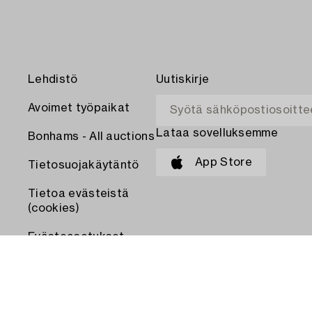
Lehdistö
Uutiskirje
Avoimet työpaikat
Lataa sovelluksemme
Bonhams - All auctions
App Store
Tietosuojakäytäntö
Tietoa evästeistä
(cookies)
Evästeasetukset
MAKSA