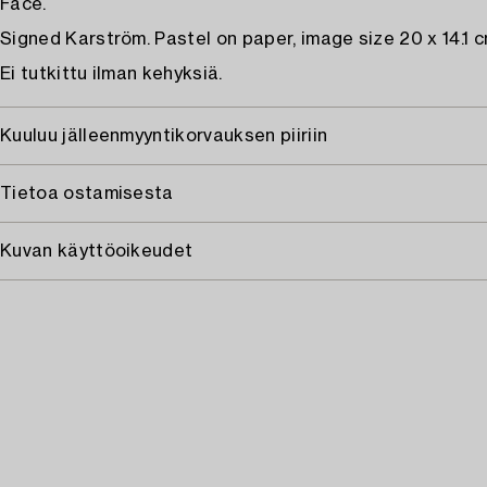
Face.
Signed Karström. Pastel on paper, image size 20 x 14.1 c
Ei tutkittu ilman kehyksiä.
Kuuluu jälleenmyyntikorvauksen piiriin
Tietoa ostamisesta
Kuvan käyttöoikeudet