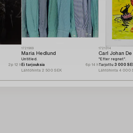
1721969
1721314
Maria Hedlund
Carl Johan De
Untitled.
"Efter regnet".
2p 12 h
Ei tarjouksia
6p 14 h
Tarjottu
3 000 SE
Lähtöhinta
2 500 SEK
Lähtöhinta
4 000 