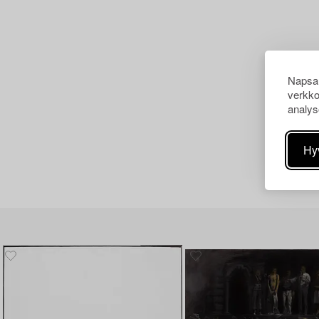
Napsau
verkko
analys
Hy