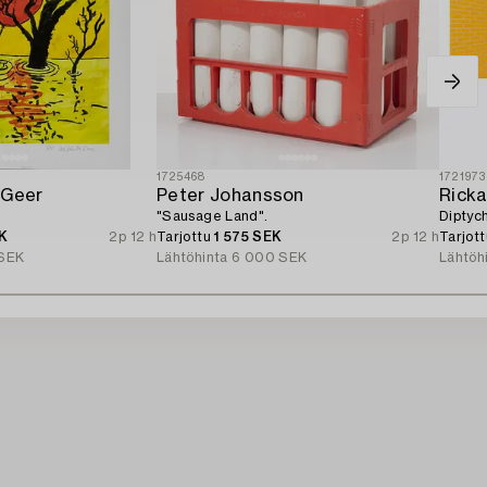
1725468
1721973
 Geer
Peter Johansson
Ricka
"Sausage Land".
Diptych
K
2p 12 h
Tarjottu
1 575 SEK
2p 12 h
Tarjot
SEK
Lähtöhinta
6 000 SEK
Lähtöh