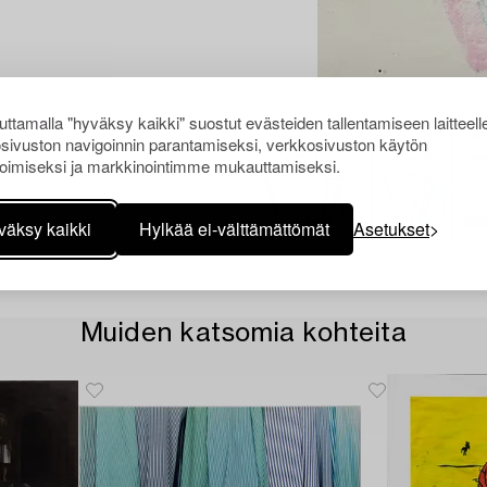
ttamalla "hyväksy kaikki" suostut evästeiden tallentamiseen laitteell
sivuston navigoinnin parantamiseksi, verkkosivuston käytön
oimiseksi ja markkinointimme mukauttamiseksi.
väksy kaikki
Hylkää ei-välttämättömät
Asetukset
Muiden katsomia kohteita