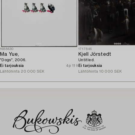
1688630
1717846
Ma Yue,
Kjell Jörstedt
"Dogs", 2006.
Untitled.
Ei tarjouksia
4p 11 h
Ei tarjouksia
Lähtöhinta
20 000 SEK
Lähtöhinta
10 000 SEK