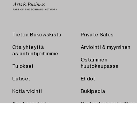
Tietoa Bukowskista
Private Sales
Ota yhteyttä
Arviointi & myyminen
asiantuntijoihimme
Ostaminen
Tulokset
huutokaupassa
Uutiset
Ehdot
Kotiarviointi
Bukipedia
Asiakaspalvelu
Systembolaget's Wine
and Spirits Auctions
Toimitus