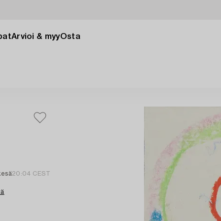
pat
Arvioi & myy
Osta
kesä
20:04 CEST
tä