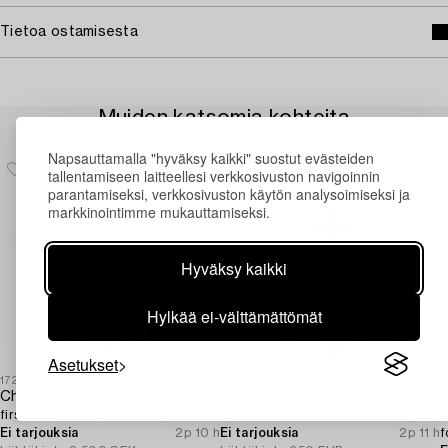
Tietoa ostamisesta
Muiden katsomia kohteita
Napsauttamalla "hyväksy kaikki" suostut evästeiden
tallentamiseen laitteellesi verkkosivuston navigoinnin
parantamiseksi, verkkosivuston käytön analysoimiseksi ja
markkinointimme mukauttamiseksi.
Hyväksy kaikki
Hylkää ei-välttämättömät
Asetukset
1727690
1698278
1
Chandelier,
Kattokruunu,
B
first half of the 20th century.
uusrokokoo, n. 1900.
A
Ei tarjouksia
2p 10 h
Ei tarjouksia
2p 11 h
f