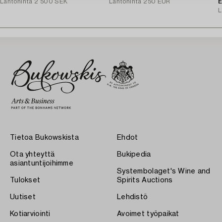
Lähtöhinta
2 500 SEK
Lähtöhinta
250 EUR
E
L
Tietoa Bukowskista
Ehdot
Ota yhteyttä
Bukipedia
asiantuntijoihimme
Systembolaget's Wine and
Tulokset
Spirits Auctions
Uutiset
Lehdistö
Kotiarviointi
Avoimet työpaikat