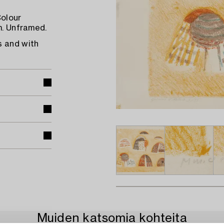
Colour
m. Unframed.
s and with
Muiden katsomia kohteita