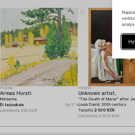
Napsau
verkko
analys
Hy
1732169
1723110
Armas Hursti
Unknown artist,
Maisema.
"The Death of Marat" after J
Louis David, 20th century.
Ei tarjouksia
5p 17 h
Tarjottu
2 500 SEK
Lähtöhinta
250 EUR
Lähtöhinta
5 000 SEK