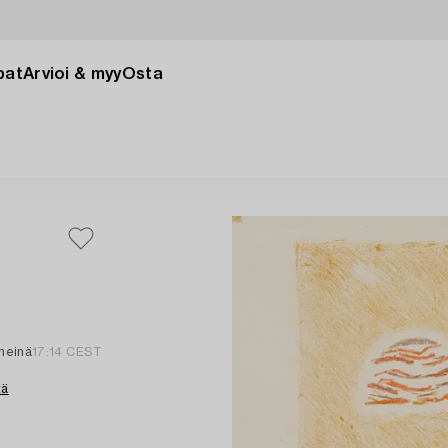
pat
Arvioi & myy
Osta
 heinä
17:14 CEST
tä