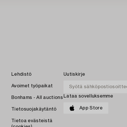
Lehdistö
Uutiskirje
Avoimet työpaikat
Lataa sovelluksemme
Bonhams - All auctions
App Store
Tietosuojakäytäntö
Tietoa evästeistä
(cookies)