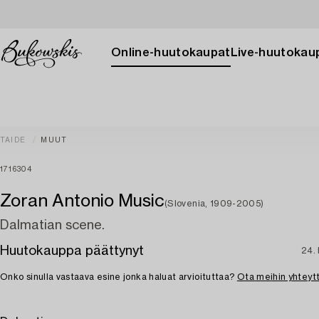
Online-huutokaupat
Live-huutokau
TAIDE
MUUT
1716304
Zoran Antonio Music
(Slovenia, 1909-2005)
Dalmatian scene.
Huutokauppa päättynyt
24.
Onko sinulla vastaava esine jonka haluat arvioituttaa?
Ota meihin yhteyt