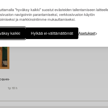
ttamalla "hyväksy kaikki" suostut evästeiden tallentamiseen laitteell
sivuston navigoinnin parantamiseksi, verkkosivuston käytön
oimiseksi ja markkinointimme mukauttamiseksi.
väksy kaikki
Hylkää ei-välttämättömät
Asetukset
acques-
1p 18 h