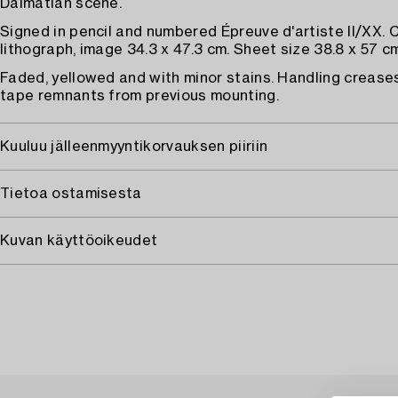
Dalmatian scene.
Signed in pencil and numbered Épreuve d'artiste II/XX. 
lithograph, image 34.3 x 47.3 cm. Sheet size 38.8 x 57 c
Faded, yellowed and with minor stains. Handling crease
tape remnants from previous mounting.
Kuuluu jälleenmyyntikorvauksen piiriin
Tietoa ostamisesta
Kuvan käyttöoikeudet