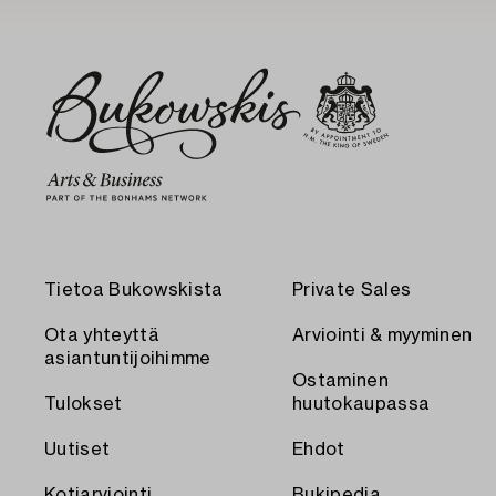
Tietoa Bukowskista
Private Sales
Ota yhteyttä
Arviointi & myyminen
asiantuntijoihimme
Ostaminen
Tulokset
huutokaupassa
Uutiset
Ehdot
Kotiarviointi
Bukipedia