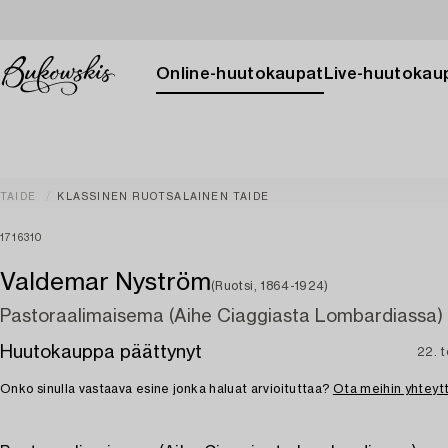
Online-huutokaupat
Live-huutokau
TAIDE
KLASSINEN RUOTSALAINEN TAIDE
1716310
Valdemar Nyström
(Ruotsi, 1864-1924)
Pastoraalimaisema (Aihe Ciaggiasta Lombardiassa)
Huutokauppa päättynyt
22. 
Onko sinulla vastaava esine jonka haluat arvioituttaa?
Ota meihin yhteyt