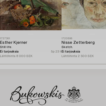
1727361
1720896
Esther Kjerner
Nisse Zetterberg
Still life.
Sketch.
Ei tarjouksia
5p 23 h
Ei tarjouksia
Lähtöhinta
8 000 SEK
Lähtöhinta
2 500 SEK