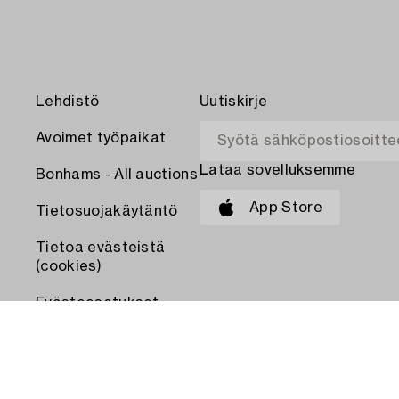
Lehdistö
Uutiskirje
Avoimet työpaikat
Lataa sovelluksemme
Bonhams - All auctions
App Store
Tietosuojakäytäntö
Tietoa evästeistä
(cookies)
Evästeasetukset
MAKSA