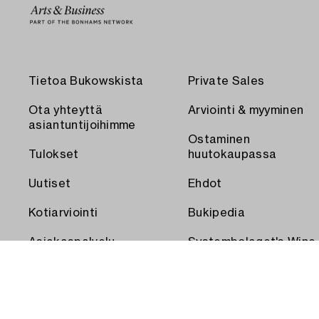
Tietoa Bukowskista
Private Sales
Ota yhteyttä
Arviointi & myyminen
asiantuntijoihimme
Ostaminen
Tulokset
huutokaupassa
Uutiset
Ehdot
Kotiarviointi
Bukipedia
Asiakaspalvelu
Systembolaget's Wine
and Spirits Auctions
Toimitus