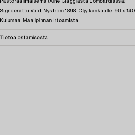
Pastoraalimaisema (Aihe Ciaggiasta Lombardiassa)
Signeerattu Vald. Nyström 1898. Öljy kankaalle, 90 x 140
Kulumaa. Maalipinnan irtoamista.
Tietoa ostamisesta