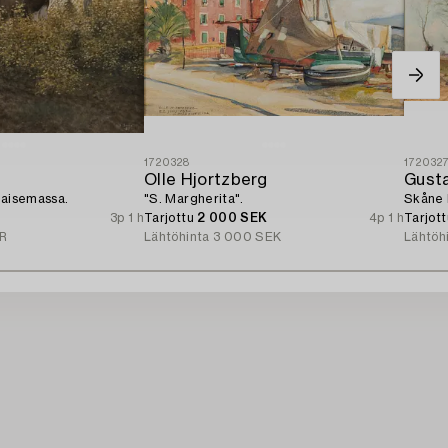
1720328
172032
Olle Hjortzberg
Gust
maisemassa.
"S. Margherita".
Skåne 
3p 1 h
Tarjottu
2 000 SEK
4p 1 h
Tarjot
R
Lähtöhinta
3 000 SEK
Lähtöh