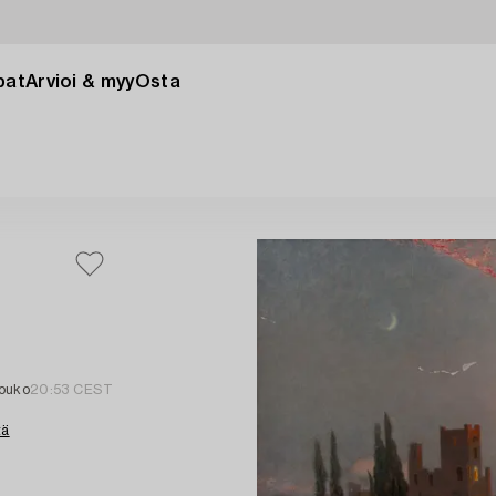
pat
Arvioi & myy
Osta
touko
20:53 CEST
tä