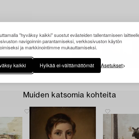
ttamalla "hyväksy kaikki" suostut evästeiden tallentamiseen laitteell
sivuston navigoinnin parantamiseksi, verkkosivuston käytön
oimiseksi ja markkinointimme mukauttamiseksi.
väksy kaikki
Hylkää ei-välttämättömät
Asetukset
Muiden katsomia kohteita