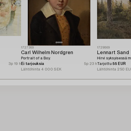
1727369
1729869
Carl Wilhelm Nordgren
Lennart Sand
Portrait of a Boy.
Hirvi syksyisessä 
3p 19 h
Ei tarjouksia
5p 23 h
Tarjottu
55 EUR
Lähtöhinta
4 000 SEK
Lähtöhinta
250 EU