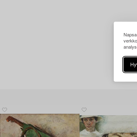
Napsau
verkko
analys
Hy