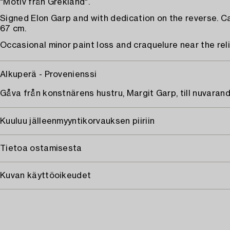
"Motiv från Grekland".
Signed Elon Garp and with dedication on the reverse. C
67 cm.
Occasional minor paint loss and craquelure near the reli
Alkuperä - Provenienssi
Gåva från konstnärens hustru, Margit Garp, till nuvaran
Kuuluu jälleenmyyntikorvauksen piiriin
Tietoa ostamisesta
Kuvan käyttöoikeudet