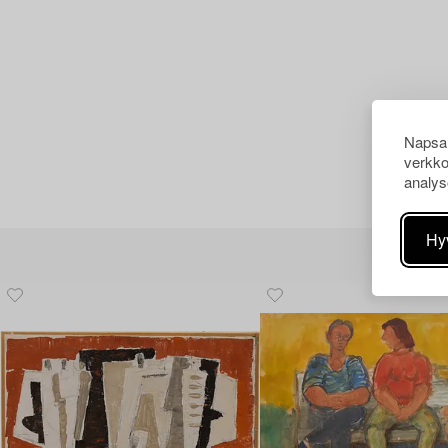
Napsau
verkko
analys
Hy