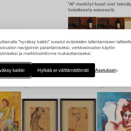
"AI"-merkityt kuvat ovat tekoäly
todellisesta esineestä.
ttamalla "hyväksy kaikki" suostut evästeiden tallentamiseen laitteell
sivuston navigoinnin parantamiseksi, verkkosivuston käytön
oimiseksi ja markkinointimme mukauttamiseksi.
väksy kaikki
Hylkää ei-välttämättömät
Asetukset
Muiden katsomia kohteita