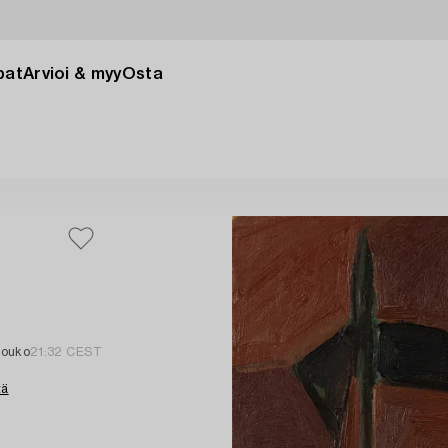
pat
Arvioi & myy
Osta
touko
21:32 CEST
tä