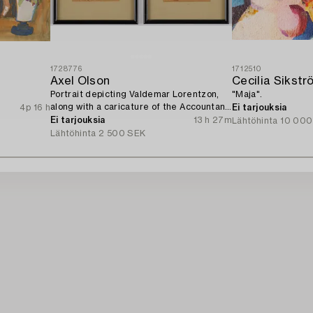
1728776
1712510
Axel Olson
Cecilia Sikstr
Portrait depicting Valdemar Lorentzon,
"Maja".
along with a caricature of the Accountant
4p 16 h
Ei tarjouksia
Ingvarsson.
Ei tarjouksia
13 h 27m
Lähtöhinta
10 000
Lähtöhinta
2 500 SEK