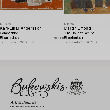
1732290
1719794
Karl-Einar Andersson
Martin Emond
Composition.
'The Holiday Family'.
Ei tarjouksia
5p 14 h
Ei tarjouksia
Lähtöhinta
4 000 SEK
Lähtöhinta
3 000 SEK