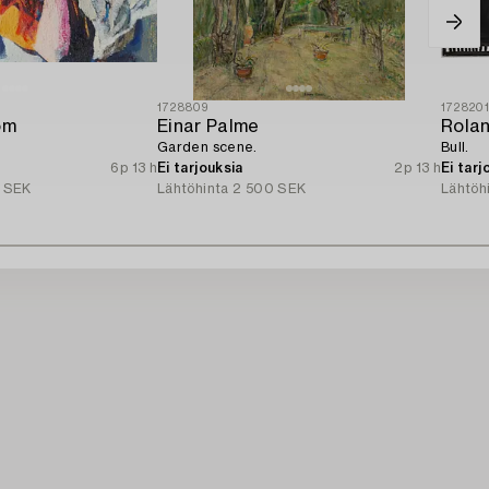
1728809
172820
öm
Einar Palme
Rola
Garden scene.
Bull.
6p 13 h
Ei tarjouksia
2p 13 h
Ei tarj
 SEK
Lähtöhinta
2 500 SEK
Lähtöh