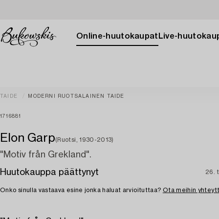
Online-huutokaupat
Live-huutokau
TAIDE
MODERNI RUOTSALAINEN TAIDE
1716881
Elon Garp
(Ruotsi, 1930-2013)
"Motiv från Grekland".
Huutokauppa päättynyt
26. 
Onko sinulla vastaava esine jonka haluat arvioituttaa?
Ota meihin yhteyt