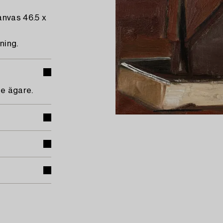
anvas 46.5 x
ning.
de ägare.