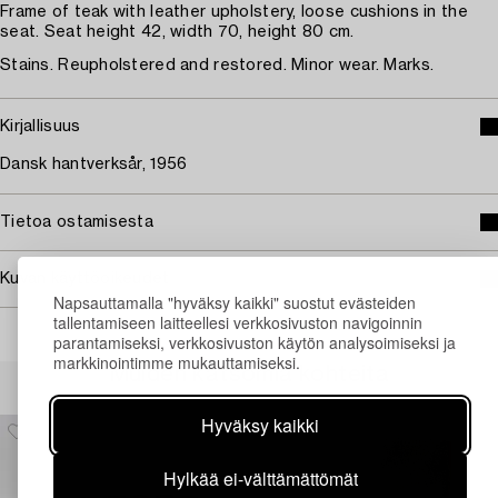
Frame of teak with leather upholstery, loose cushions in the
seat. Seat height 42, width 70, height 80 cm.
Stains. Reupholstered and restored. Minor wear. Marks.
Kirjallisuus
Dansk hantverksår, 1956
Tietoa ostamisesta
Kuvan käyttöoikeudet
Napsauttamalla "hyväksy kaikki" suostut evästeiden
tallentamiseen laitteellesi verkkosivuston navigoinnin
parantamiseksi, verkkosivuston käytön analysoimiseksi ja
markkinointimme mukauttamiseksi.
Muiden katsomia kohteita
Hyväksy kaikki
Hylkää ei-välttämättömät