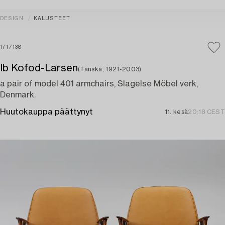
DESIGN
KALUSTEET
1717138
Ib Kofod-Larsen
(Tanska, 1921-2003)
a pair of model 401 armchairs, Slagelse Möbel verk,
Denmark.
Huutokauppa päättynyt
11. kesä
20:18 CEST