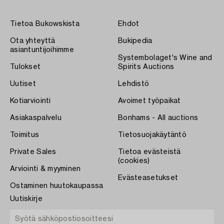
Tietoa Bukowskista
Ehdot
Ota yhteyttä
Bukipedia
asiantuntijoihimme
Systembolaget's Wine and
Tulokset
Spirits Auctions
Uutiset
Lehdistö
Kotiarviointi
Avoimet työpaikat
Asiakaspalvelu
Bonhams - All auctions
Toimitus
Tietosuojakäytäntö
Private Sales
Tietoa evästeistä
(cookies)
Arviointi & myyminen
Evästeasetukset
Ostaminen huutokaupassa
Uutiskirje