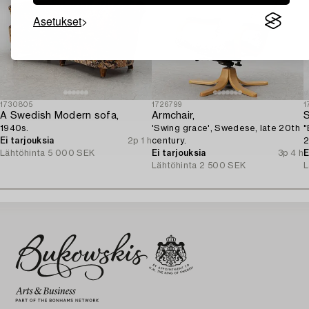
Asetukset
1730805
1726799
1
A Swedish Modern sofa,
Armchair,
S
1940s.
'Swing grace', Swedese, late 20th
"
Ei tarjouksia
2p 1 h
century.
2
Lähtöhinta
5 000 SEK
Ei tarjouksia
3p 4 h
E
Lähtöhinta
2 500 SEK
L