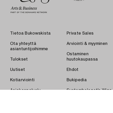
Tietoa Bukowskista
Private Sales
Ota yhteyttä
Arviointi & myyminen
asiantuntijoihimme
Ostaminen
Tulokset
huutokaupassa
Uutiset
Ehdot
Kotiarviointi
Bukipedia
Asiakaspalvelu
Systembolaget's Wine
and Spirits Auctions
Toimitus