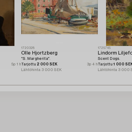
1720328
1725745
Olle Hjortzberg
Lindorm Liljef
"S. Margherita".
Scent Dogs.
5p 1 h
Tarjottu
2 000 SEK
3p 4 h
Tarjottu
1 000 SE
Lähtöhinta
3 000 SEK
Lähtöhinta
3 000 