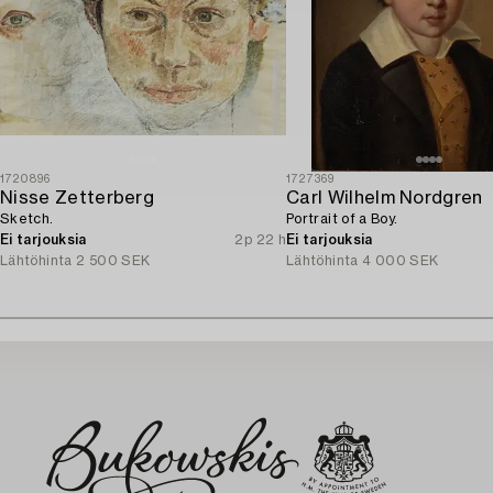
1720896
1727369
Nisse Zetterberg
Carl Wilhelm Nordgren
Sketch.
Portrait of a Boy.
Ei tarjouksia
2p 22 h
Ei tarjouksia
Lähtöhinta
2 500 SEK
Lähtöhinta
4 000 SEK