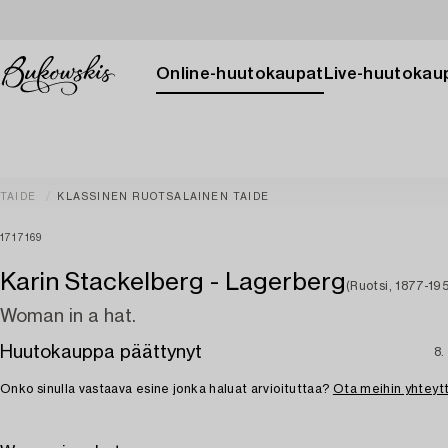
Online-huutokaupat
Live-huutokau
TAIDE
KLASSINEN RUOTSALAINEN TAIDE
1717169
Karin Stackelberg - Lagerberg
(Ruotsi, 1877-19
Woman in a hat.
Huutokauppa päättynyt
8.
Onko sinulla vastaava esine jonka haluat arvioituttaa?
Ota meihin yhteyt