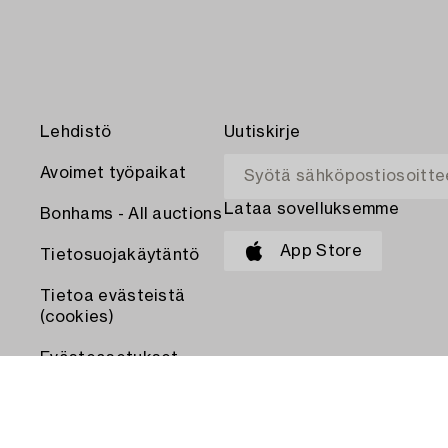
Lehdistö
Uutiskirje
Avoimet työpaikat
Lataa sovelluksemme
Bonhams - All auctions
App Store
Tietosuojakäytäntö
Tietoa evästeistä
(cookies)
Evästeasetukset