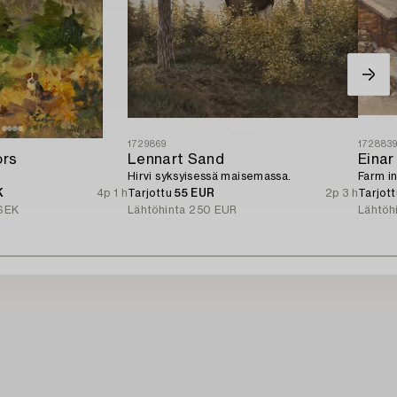
1729869
172883
ors
Lennart Sand
Einar
Hirvi syksyisessä maisemassa.
Farm in
K
4p 1 h
Tarjottu
55 EUR
2p 3 h
Tarjot
SEK
Lähtöhinta
250 EUR
Lähtöh