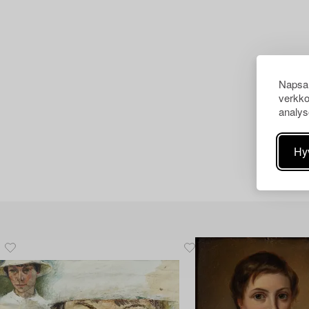
Napsau
verkko
analys
Hy