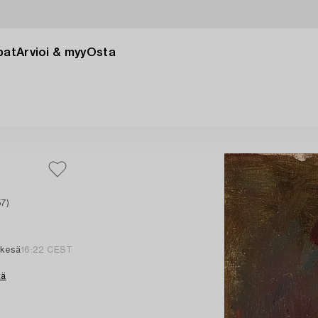
pat
Arvioi & myy
Osta
57)
 kesä
16:22 CEST
tä