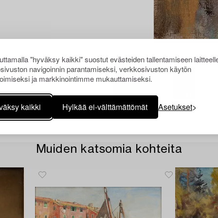
ttamalla "hyväksy kaikki" suostut evästeiden tallentamiseen laitteell
sivuston navigoinnin parantamiseksi, verkkosivuston käytön
oimiseksi ja markkinointimme mukauttamiseksi.
väksy kaikki
Hylkää ei-välttämättömät
Asetukset
Muiden katsomia kohteita