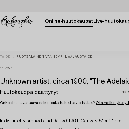
Online-huutokaupat
Live-huutokau
TAIDE
RUOTSALAINEN VANHEMPI MAALAUSTAIDE
1717241
Unknown artist, circa 1900, "The Adelai
Huutokauppa päättynyt
19.
Onko sinulla vastaava esine jonka haluat arvioituttaa?
Ota meihin yhteyt
Indistinctly signed and dated 1901. Canvas 51 x 91 cm.