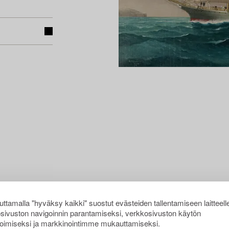
ttamalla "hyväksy kaikki" suostut evästeiden tallentamiseen laitteell
sivuston navigoinnin parantamiseksi, verkkosivuston käytön
oimiseksi ja markkinointimme mukauttamiseksi.