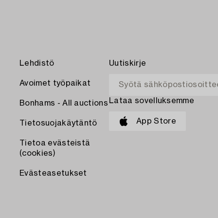
Lehdistö
Uutiskirje
Avoimet työpaikat
Lataa sovelluksemme
Bonhams - All auctions
App Store
Tietosuojakäytäntö
Tietoa evästeistä
(cookies)
Evästeasetukset