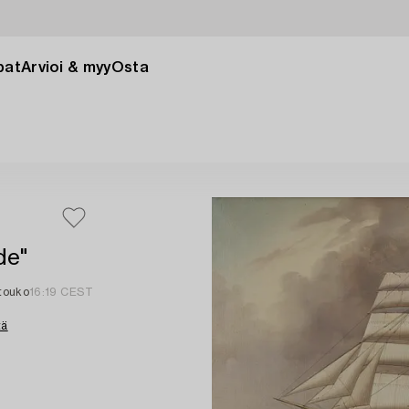
pat
Arvioi & myy
Osta
de"
 touko
16:19 CEST
tä