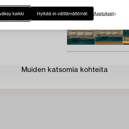
"AI"-merkityt kuvat ovat tekoäly
todellisesta esineestä.
väksy kaikki
Hylkää ei-välttämättömät
Asetukset
Muiden katsomia kohteita