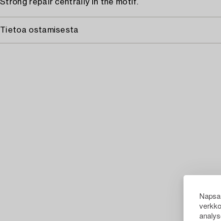
Strong repair centrally in the motif.
Tietoa ostamisesta
Napsau
verkko
analys