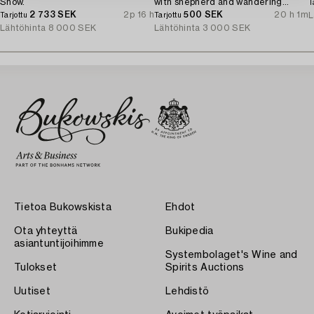
Snow.
with shepherd and wandering
T
2 733 SEK
2p 16 h
woman.
500 SEK
20 h 1m
L
Tarjottu
Tarjottu
Lähtöhinta
8 000 SEK
Lähtöhinta
3 000 SEK
Tietoa Bukowskista
Ehdot
Ota yhteyttä
Bukipedia
asiantuntijoihimme
Systembolaget's Wine and
Tulokset
Spirits Auctions
Uutiset
Lehdistö