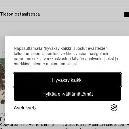
Tietoa ostamisesta
Muiden katsomia kohteita
Napsauttamalla "hyväksy kaikki" suostut evästeiden
tallentamiseen laitteellesi verkkosivuston navigoinnin
parantamiseksi, verkkosivuston käytön analysoimiseksi ja
markkinointimme mukauttamiseksi.
Hyväksy kaikki
Hylkää ei-välttämättömät
Asetukset
1727757
1699072
1
Pieter Brueghel dä
Édouard Bertin
O
Copy after, The Hunters in the
Attributed to, Mountain landscape
H