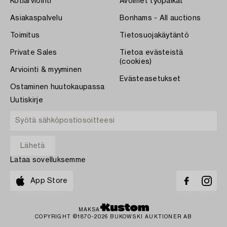
Kotiarviointi
Avoimet työpaikat
Asiakaspalvelu
Bonhams - All auctions
Toimitus
Tietosuojakäytäntö
Private Sales
Tietoa evästeistä
(cookies)
Arviointi & myyminen
Evästeasetukset
Ostaminen huutokaupassa
Uutiskirje
Lataa sovelluksemme
App Store
MAKSA
COPYRIGHT ©1870-2026 BUKOWSKI AUKTIONER AB