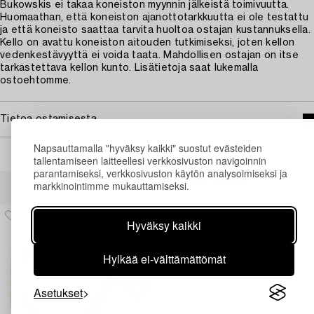
Bukowskis ei takaa koneiston myynnin jälkeistä toimivuutta.
Huomaathan, että koneiston ajanottotarkkuutta ei ole testattu
ja että koneisto saattaa tarvita huoltoa ostajan kustannuksella.
Kello on avattu koneiston aitouden tutkimiseksi, joten kellon
vedenkestävyyttä ei voida taata. Mahdollisen ostajan on itse
tarkastettava kellon kunto. Lisätietoja saat lukemalla
ostoehtomme.
Tietoa ostamisesta
Napsauttamalla "hyväksy kaikki" suostut evästeiden
tallentamiseen laitteellesi verkkosivuston navigoinnin
parantamiseksi, verkkosivuston käytön analysoimiseksi ja
Muiden katsomia kohteita
markkinointimme mukauttamiseksi.
Hyväksy kaikki
Hylkää ei-välttämättömät
Asetukset