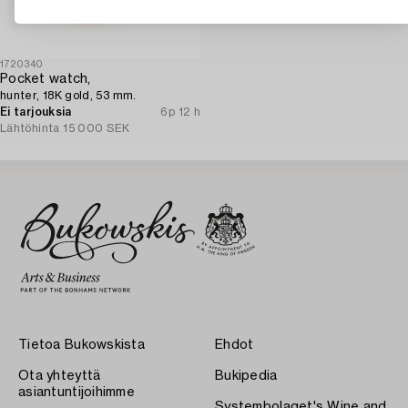
1720340
Pocket watch,
hunter, 18K gold, 53 mm.
Ei tarjouksia
6p 12 h
Lähtöhinta
15 000 SEK
Tietoa Bukowskista
Ehdot
Ota yhteyttä
Bukipedia
asiantuntijoihimme
Systembolaget's Wine and