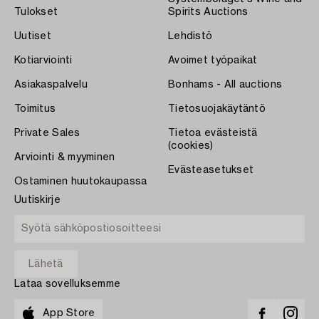
Tulokset
Spirits Auctions
Uutiset
Lehdistö
Kotiarviointi
Avoimet työpaikat
Asiakaspalvelu
Bonhams - All auctions
Toimitus
Tietosuojakäytäntö
Private Sales
Tietoa evästeistä
(cookies)
Arviointi & myyminen
Evästeasetukset
Ostaminen huutokaupassa
Uutiskirje
Lataa sovelluksemme
App Store