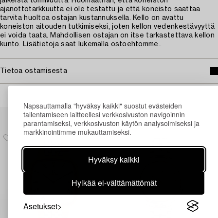
jälkeistä toimivuutta. Huomaathan, että koneiston
ajanottotarkkuutta ei ole testattu ja että koneisto saattaa
tarvita huoltoa ostajan kustannuksella. Kello on avattu
koneiston aitouden tutkimiseksi, joten kellon vedenkestävyyttä
ei voida taata. Mahdollisen ostajan on itse tarkastettava kellon
kunto. Lisätietoja saat lukemalla ostoehtomme..
Tietoa ostamisesta
Napsauttamalla "hyväksy kaikki" suostut evästeiden
Muiden katsomia kohteita
tallentamiseen laitteellesi verkkosivuston navigoinnin
parantamiseksi, verkkosivuston käytön analysoimiseksi ja
markkinointimme mukauttamiseksi.
Hyväksy kaikki
Hylkää ei-välttämättömät
Asetukset