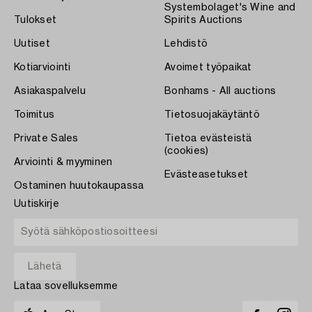
Systembolaget's Wine and
Tulokset
Spirits Auctions
Uutiset
Lehdistö
Kotiarviointi
Avoimet työpaikat
Asiakaspalvelu
Bonhams - All auctions
Toimitus
Tietosuojakäytäntö
Private Sales
Tietoa evästeistä
(cookies)
Arviointi & myyminen
Evästeasetukset
Ostaminen huutokaupassa
Uutiskirje
Lataa sovelluksemme