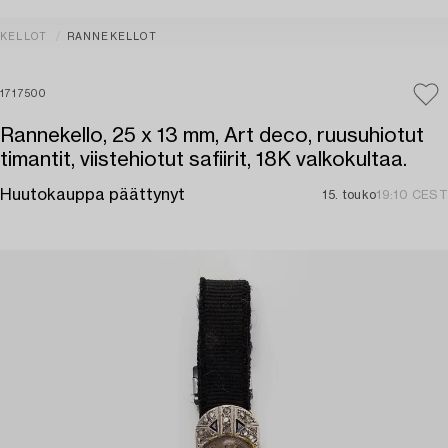
KELLOT
RANNEKELLOT
1717500
Rannekello, 25 x 13 mm, Art deco, ruusuhiotut
timantit, viistehiotut safiirit, 18K valkokultaa.
Huutokauppa päättynyt
15. touko
19:10 CEST