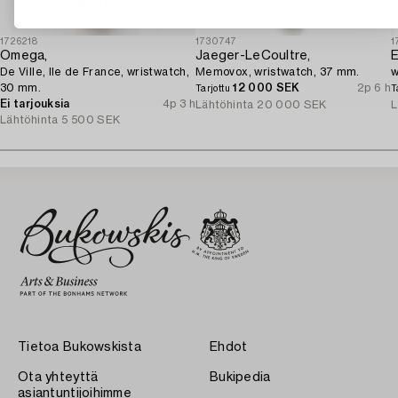
1726218
1730747
1
Omega,
Jaeger-LeCoultre,
E
De Ville, Ile de France, wristwatch,
Memovox, wristwatch, 37 mm.
w
30 mm.
12 000 SEK
2p 6 h
Tarjottu
T
Ei tarjouksia
4p 3 h
Lähtöhinta
20 000 SEK
L
Lähtöhinta
5 500 SEK
Tietoa Bukowskista
Ehdot
Ota yhteyttä
Bukipedia
asiantuntijoihimme