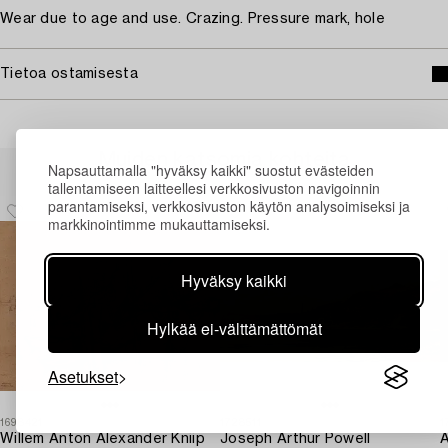
Wear due to age and use. Crazing. Pressure mark, hole
Tietoa ostamisesta
Muiden katsomia kohteita
Napsauttamalla "hyväksy kaikki" suostut evästeiden
tallentamiseen laitteellesi verkkosivuston navigoinnin
parantamiseksi, verkkosivuston käytön analysoimiseksi ja
markkinointimme mukauttamiseksi.
Hyväksy kaikki
Hylkää ei-välttämättömät
Asetukset
1698421
1728511
1
Willem Anton Alexander Kniip
Joseph Arthur Powell
A