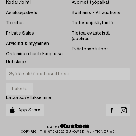
Kotiarviointi
Avoimet työpaikat
Asiakaspalvelu
Bonhams - All auctions
Toimitus
Tietosuojakäytäntö
Private Sales
Tietoa evästeistä
(cookies)
Arviointi & myyminen
Evästeasetukset
Ostaminen huutokaupassa
Uutiskirje
Lataa sovelluksemme
App Store
MAKSA
COPYRIGHT ©1870-2026 BUKOWSKI AUKTIONER AB