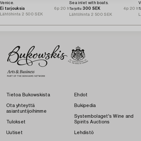
Venice.
Sea inlet with boats.
V
Ei tarjouksia
6p 20 h
300 SEK
4p 20 h
Tarjottu
T
Lähtöhinta
2 500 SEK
Lähtöhinta
2 500 SEK
L
Tietoa Bukowskista
Ehdot
Ota yhteyttä
Bukipedia
asiantuntijoihimme
Systembolaget's Wine and
Tulokset
Spirits Auctions
Uutiset
Lehdistö