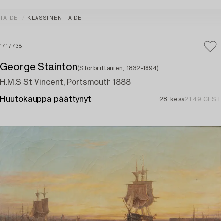
TAIDE
KLASSINEN TAIDE
1717738
George Stainton
(Storbrittanien, 1832-1894)
H.M.S St Vincent, Portsmouth 1888
Huutokauppa päättynyt
28. kesä
21:49 CEST