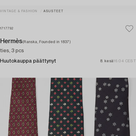
VINTAGE & FASHION
ASUSTEET
1717792
Hermès
(Ranska, Founded in 1837)
ties, 3 pcs
Huutokauppa päättynyt
8. kesä
16:04 CEST