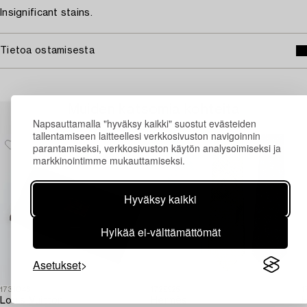
Insignificant stains.
Tietoa ostamisesta
Muiden katsomia kohteita
Napsauttamalla "hyväksy kaikki" suostut evästeiden
tallentamiseen laitteellesi verkkosivuston navigoinnin
parantamiseksi, verkkosivuston käytön analysoimiseksi ja
markkinointimme mukauttamiseksi.
Hyväksy kaikki
Hylkää ei-välttämättömät
Asetukset
1731046
1729925
1
Louis Vuitton
Hermès