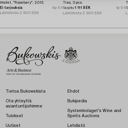
Wallet, "Rosebery", 2013.
Ties, 3 pcs.
T
Ei tarjouksia
6p 5 h
1 111 SEK
1p 5 h
Tarjottu
T
Lähtöhinta
2 500 SEK
Lähtöhinta
2 500 SEK
L
Tietoa Bukowskista
Ehdot
Ota yhteyttä
Bukipedia
asiantuntijoihimme
Systembolaget's Wine and
Tulokset
Spirits Auctions
Uutiset
Lehdistö