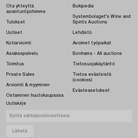
Ota yhteyttä
Bukipedia
asiantuntijoihimme
Systembolaget's Wine and
Tulokset
Spirits Auctions
Uutiset
Lehdistö
Kotiarviointi
Avoimet työpaikat
Asiakaspalvelu
Bonhams - All auctions
Toimitus
Tietosuojakäytäntö
Private Sales
Tietoa evästeistä
(cookies)
Arviointi & myyminen
Evästeasetukset
Ostaminen huutokaupassa
Uutiskirje