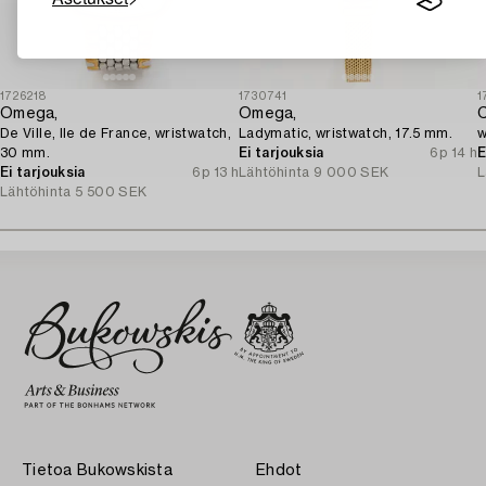
1726218
1730741
1
Omega,
Omega,
C
De Ville, Ile de France, wristwatch,
Ladymatic, wristwatch, 17.5 mm.
w
30 mm.
Ei tarjouksia
6p 14 h
E
Ei tarjouksia
6p 13 h
Lähtöhinta
9 000 SEK
L
Lähtöhinta
5 500 SEK
Tietoa Bukowskista
Ehdot