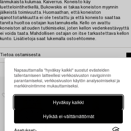
Iänmukaista kulumaa. Kaiverrus. Koneisto käy
luettelointihetkellä, Bukowskis ei takaa koneiston myynnin
jälkeistä toimivuutta. Huomaathan, että koneiston
ajanottotarkkuutta ei ole testattu ja että koneisto saattaa
tarvita huoltoa ostajan kustannuksella. Kello on avattu
koneiston aitouden tutkimiseksi, joten kellon vedenkestävyyttä
ei voida taata. Mahdollisen ostajan on itse tarkastettava kellon
kunto. Lisätietoja saat lukemalla ostoehtomme.
Tietoa ostamisesta
Napsauttamalla "hyväksy kaikki" suostut evästeiden
tallentamiseen laitteellesi verkkosivuston navigoinnin
Muiden katsomia kohteita
parantamiseksi, verkkosivuston käytön analysoimiseksi ja
markkinointimme mukauttamiseksi.
Hyväksy kaikki
Hylkää ei-välttämättömät
Asetukset