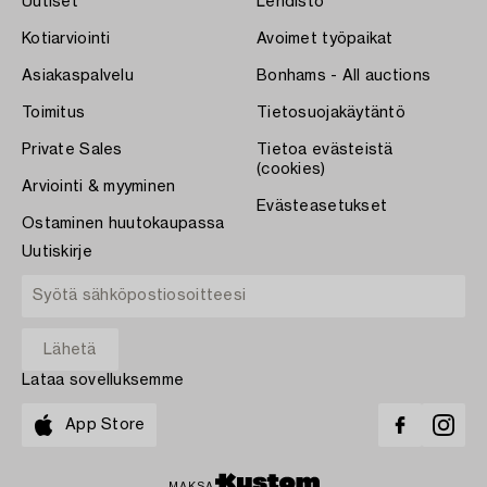
Uutiset
Lehdistö
Kotiarviointi
Avoimet työpaikat
Asiakaspalvelu
Bonhams - All auctions
Toimitus
Tietosuojakäytäntö
Private Sales
Tietoa evästeistä
(cookies)
Arviointi & myyminen
Evästeasetukset
Ostaminen huutokaupassa
Uutiskirje
Lataa sovelluksemme
App Store