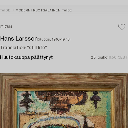
TAIDE
MODERNI RUOTSALAINEN TAIDE
1717861
Hans Larsson
(Ruotsi, 1910-1973)
Translation: "still life"
Huutokauppa päättynyt
25. touko
18:50 CEST