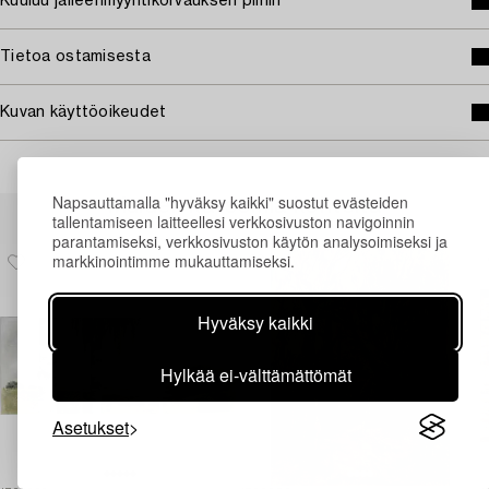
Kuuluu jälleenmyyntikorvauksen piiriin
Tietoa ostamisesta
Kuvan käyttöoikeudet
Napsauttamalla "hyväksy kaikki" suostut evästeiden
Muiden katsomia kohteita
tallentamiseen laitteellesi verkkosivuston navigoinnin
parantamiseksi, verkkosivuston käytön analysoimiseksi ja
markkinointimme mukauttamiseksi.
Hyväksy kaikki
Hylkää ei-välttämättömät
Asetukset