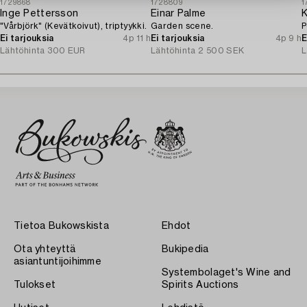
1729868
1728809
1
Inge Pettersson
Einar Palme
K
"Vårbjörk" (Kevätkoivut), triptyykki.
Garden scene.
P
Ei tarjouksia
4p 11 h
Ei tarjouksia
4p 9 h
E
Lähtöhinta
300 EUR
Lähtöhinta
2 500 SEK
L
Tietoa Bukowskista
Ehdot
Ota yhteyttä
Bukipedia
asiantuntijoihimme
Systembolaget's Wine and
Tulokset
Spirits Auctions