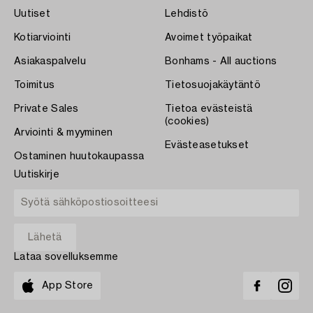
Uutiset
Lehdistö
Kotiarviointi
Avoimet työpaikat
Asiakaspalvelu
Bonhams - All auctions
Toimitus
Tietosuojakäytäntö
Private Sales
Tietoa evästeistä
(cookies)
Arviointi & myyminen
Evästeasetukset
Ostaminen huutokaupassa
Uutiskirje
Lataa sovelluksemme
App Store