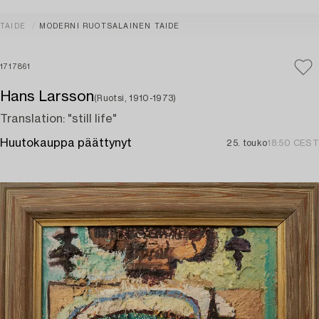
TAIDE
MODERNI RUOTSALAINEN TAIDE
1717861
Hans Larsson
(Ruotsi, 1910-1973)
Translation: "still life"
Huutokauppa päättynyt
25. touko
18:50 CEST