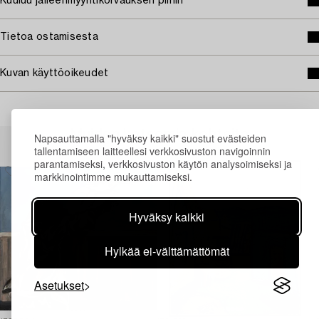
Kuuluu jälleenmyyntikorvauksen piiriin
Tietoa ostamisesta
Kuvan käyttöoikeudet
Muiden katsomia kohteita
Napsauttamalla "hyväksy kaikki" suostut evästeiden
tallentamiseen laitteellesi verkkosivuston navigoinnin
parantamiseksi, verkkosivuston käytön analysoimiseksi ja
markkinointimme mukauttamiseksi.
Hyväksy kaikki
Hylkää ei-välttämättömät
Asetukset