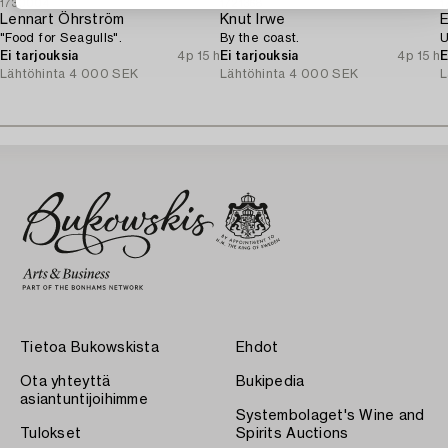
1730004
1721368
1
Lennart Öhrström
Knut Irwe
E
"Food for Seagulls".
By the coast.
U
Ei tarjouksia
4p 15 h
Ei tarjouksia
4p 15 h
E
Lähtöhinta
4 000 SEK
Lähtöhinta
4 000 SEK
L
Tietoa Bukowskista
Ehdot
Ota yhteyttä
Bukipedia
asiantuntijoihimme
Systembolaget's Wine and
Tulokset
Spirits Auctions