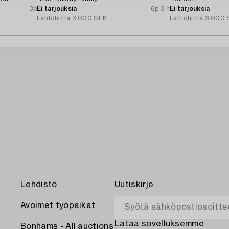
3p
Ei tarjouksia
6p 3 h
Ei tarjouksia
Lähtöhinta
3 000 SEK
Lähtöhinta
3 000 
Lehdistö
Uutiskirje
Avoimet työpaikat
Lataa sovelluksemme
Bonhams - All auctions