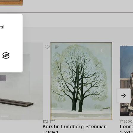
esi
1721177
173000
Kerstin Lundberg-Stenman
Lenn
Untitled.
"Food f