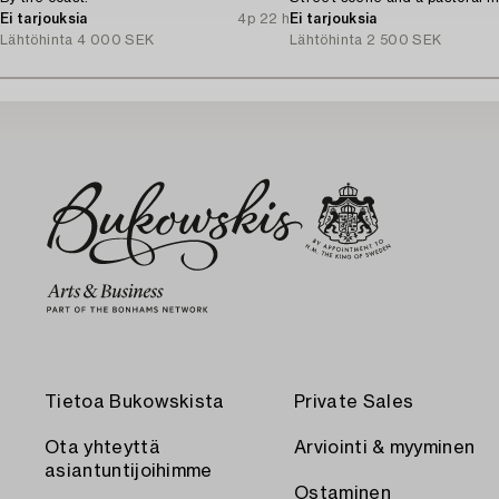
Ei tarjouksia
4p 22 h
Ei tarjouksia
Lähtöhinta
4 000 SEK
Lähtöhinta
2 500 SEK
Tietoa Bukowskista
Private Sales
Ota yhteyttä
Arviointi & myyminen
asiantuntijoihimme
Ostaminen