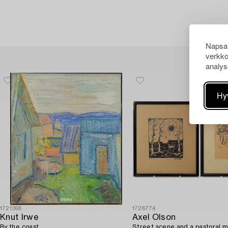
Napsau
verkko
analys
Hy
1721368
1728774
Knut Irwe
Axel Olson
By the coast.
Street scene and a pastoral m