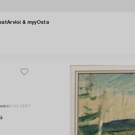
pat
Arvioi & myy
Osta
touko
21:02 CEST
tä