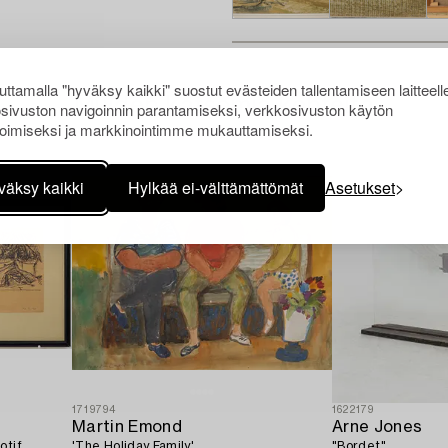
ttamalla "hyväksy kaikki" suostut evästeiden tallentamiseen laitteell
Muiden katsomia kohteita
sivuston navigoinnin parantamiseksi, verkkosivuston käytön
oimiseksi ja markkinointimme mukauttamiseksi.
väksy kaikki
Hylkää ei-välttämättömät
Asetukset
1719794
1622179
Martin Emond
Arne Jones
otif.
'The Holiday Family'.
"Bordet".