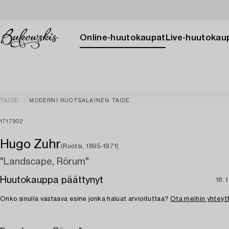
Online-huutokaupat
Live-huutokau
TAIDE
MODERNI RUOTSALAINEN TAIDE
1717902
Hugo Zuhr
(Ruotsi, 1895-1971)
"Landscape, Rörum"
Huutokauppa päättynyt
18. 
Onko sinulla vastaava esine jonka haluat arvioituttaa?
Ota meihin yhteyt