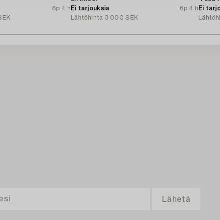
6p 4 h
Ei tarjouksia
6p 4 h
Ei tarj
SEK
Lähtöhinta
3 000 SEK
Lähtöh