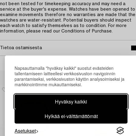
not been tested for timekeeping accuracy and may need a
service at the buyer's expense. Watches have been opened to
examine movements therefore no warranties are made that the
watches are water-resistant. Potential buyers should inspect
each watch to satisfy themselves as to condition. For more
information, please read our Conditions of Purchase.
Tietoa ostamisesta
Napsauttamalla "hyväksy kaikki" suostut evästeiden
tallentamiseen laitteellesi verkkosivuston navigoinnin
Muiden katsomia kohteita
parantamiseksi, verkkosivuston käytön analysoimiseksi ja
markkinointimme mukauttamiseksi.
Hyväksy kaikki
Hylkää ei-välttämättömät
Asetukset