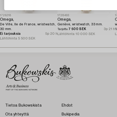
1726218
1728493
1
Omega,
Omega,
C
De Ville, Ile de France, wristwatch,
Genève, wristwatch, 33 mm.
w
30 mm.
7 500 SEK
3p 21 h
Tarjottu
T
Ei tarjouksia
5p 20 h
Lähtöhinta
10 000 SEK
L
Lähtöhinta
5 500 SEK
Tietoa Bukowskista
Ehdot
Ota yhteyttä
Bukipedia