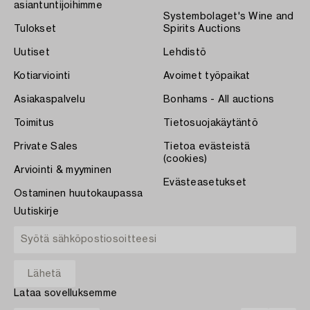
asiantuntijoihimme
Systembolaget's Wine and
Tulokset
Spirits Auctions
Uutiset
Lehdistö
Kotiarviointi
Avoimet työpaikat
Asiakaspalvelu
Bonhams - All auctions
Toimitus
Tietosuojakäytäntö
Private Sales
Tietoa evästeistä
(cookies)
Arviointi & myyminen
Evästeasetukset
Ostaminen huutokaupassa
Uutiskirje
Lataa sovelluksemme