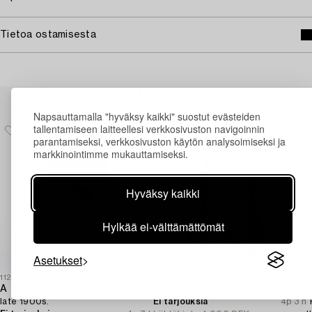
Tietoa ostamisesta
Muiden katsomia kohteita
Napsauttamalla "hyväksy kaikki" suostut evästeiden
tallentamiseen laitteellesi verkkosivuston navigoinnin
parantamiseksi, verkkosivuston käytön analysoimiseksi ja
markkinointimme mukauttamiseksi.
Hyväksy kaikki
Hylkää ei-välttämättömät
Asetukset
1129427
1729019
1
A table lamp,
Viltrox belysningskit.
P
late 1900s.
Ei tarjouksia
4p 3 h
“