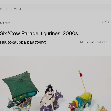
MUUT
MUUT
1717991
Six 'Cow Parade' figurines, 2000s.
Huutokauppa päättynyt
14. heinä
17:54 CEST