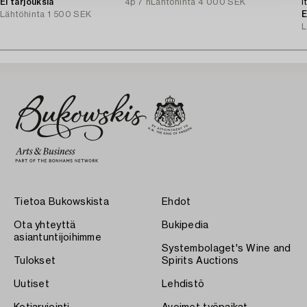
Ei tarjouksia
4p 7 h
Lähtöhinta
4 000 SEK
I
Lähtöhinta
1 500 SEK
E
L
Tietoa Bukowskista
Ehdot
Ota yhteyttä
Bukipedia
asiantuntijoihimme
Systembolaget's Wine and
Tulokset
Spirits Auctions
Uutiset
Lehdistö