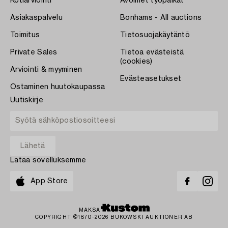
Kotiarviointi
Avoimet työpaikat
Asiakaspalvelu
Bonhams - All auctions
Toimitus
Tietosuojakäytäntö
Private Sales
Tietoa evästeistä
(cookies)
Arviointi & myyminen
Evästeasetukset
Ostaminen huutokaupassa
Uutiskirje
Lataa sovelluksemme
App Store
MAKSA
COPYRIGHT ©1870-2026 BUKOWSKI AUKTIONER AB