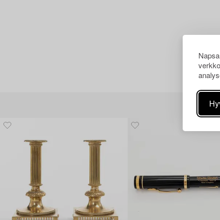
Napsau
verkko
analys
Hy