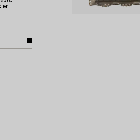
sesta
kien