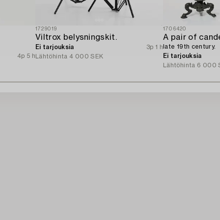
1729019
1706420
Viltrox belysningskit.
A pair of cand
late 19th century.
Ei tarjouksia
3p 1 h
4p 5 h
Ei tarjouksia
Lähtöhinta
4 000 SEK
Lähtöhinta
6 000 