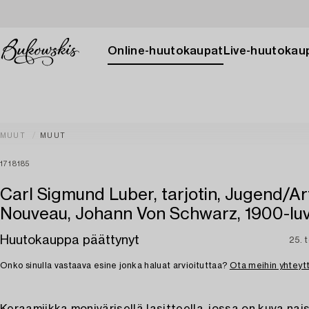
Online-huutokaupat
Live-huutokau
MUUT
MUUT
1718185
Carl Sigmund Luber, tarjotin, Jugend/Ar
Nouveau, Johann Von Schwarz, 1900-luv
Huutokauppa päättynyt
25. 
Onko sinulla vastaava esine jonka haluat arvioituttaa?
Ota meihin yhteyt