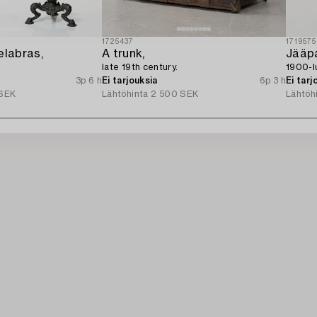
1725437
1719575
elabras,
A trunk,
Jääpa
late 19th century.
1900-lu
3p 6 h
Ei tarjouksia
6p 3 h
Ei tarj
SEK
Lähtöhinta
2 500 SEK
Lähtöh