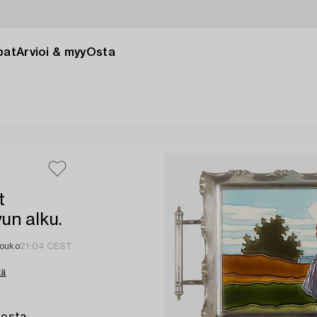
pat
Arvioi & myy
Osta
t
un alku.
touko
21:04 CEST
tä