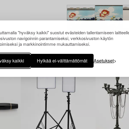
ttamalla "hyväksy kaikki" suostut evästeiden tallentamiseen laitteell
sivuston navigoinnin parantamiseksi, verkkosivuston käytön
oimiseksi ja markkinointimme mukauttamiseksi.
Muiden katsomia kohteita
väksy kaikki
Hylkää ei-välttämättömät
Asetukset