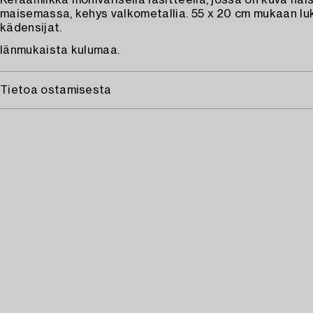
Keraamiikka monivärisellä lasitteella, jossa on kuva nai
maisemassa, kehys valkometallia. 55 x 20 cm mukaan lu
kädensijat.
Iänmukaista kulumaa.
Tietoa ostamisesta