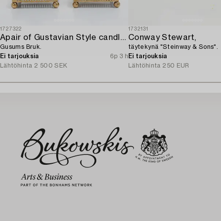
1727322
1732131
Apair of Gustavian Style candlesticks,
Conway Stewart,
Gusums Bruk.
täytekynä "Steinway & Sons".
Ei tarjouksia
6p 3 h
Ei tarjouksia
Lähtöhinta
2 500 SEK
Lähtöhinta
250 EUR