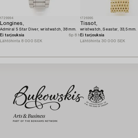
1729994
1726995
Longines,
Tissot,
Admiral 5 Star Diver, wristwatch, 38 mm.
wristwatch, Seastar, 33,5 mm.
Ei tarjouksia
6p 8 h
Ei tarjouksia
Lähtöhinta
8 000 SEK
Lähtöhinta
30 000 SEK