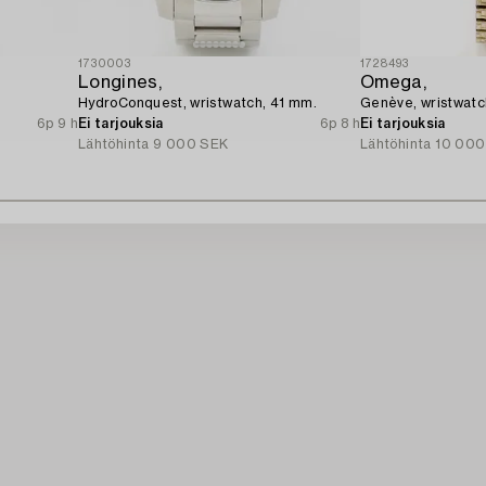
1730003
1728493
Longines,
Omega,
HydroConquest, wristwatch, 41 mm.
Genève, wristwatc
6p 9 h
Ei tarjouksia
6p 8 h
Ei tarjouksia
Lähtöhinta
9 000 SEK
Lähtöhinta
10 000