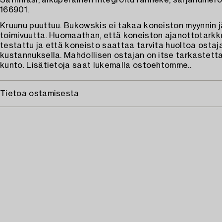
Safiirilasi, alkuperäinen integroitu ranneke, sarjanumer
166901.
Kruunu puuttuu. Bukowskis ei takaa koneiston myynnin j
toimivuutta. Huomaathan, että koneiston ajanottotarkku
testattu ja että koneisto saattaa tarvita huoltoa ostaj
kustannuksella. Mahdollisen ostajan on itse tarkastett
kunto. Lisätietoja saat lukemalla ostoehtomme..
Tietoa ostamisesta