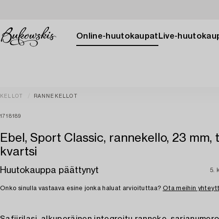
Online-huutokaupat
Live-huutokau
KELLOT
RANNEKELLOT
1718189
Ebel, Sport Classic, rannekello, 23 mm, 
kvartsi
Huutokauppa päättynyt
5. 
Onko sinulla vastaava esine jonka haluat arvioituttaa?
Ota meihin yhteyt