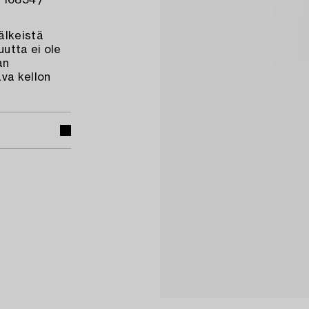
o 16834 /
älkeistä
utta ei ole
an
ava kellon