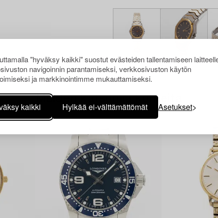
ttamalla "hyväksy kaikki" suostut evästeiden tallentamiseen laitteell
sivuston navigoinnin parantamiseksi, verkkosivuston käytön
oimiseksi ja markkinointimme mukauttamiseksi.
Muiden katsomia kohteita
väksy kaikki
Hylkää ei-välttämättömät
Asetukset