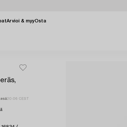
pat
Arvioi & myy
Osta
teräs,
kesä
20:06 CEST
tä