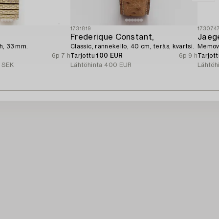
1731819
173074
Frederique Constant,
Jaege
h, 33 mm.
Classic, rannekello, 40 cm, teräs, kvartsi.
Memovo
6p 7 h
Tarjottu
100 EUR
6p 9 h
Tarjot
 SEK
Lähtöhinta
400 EUR
Lähtöh