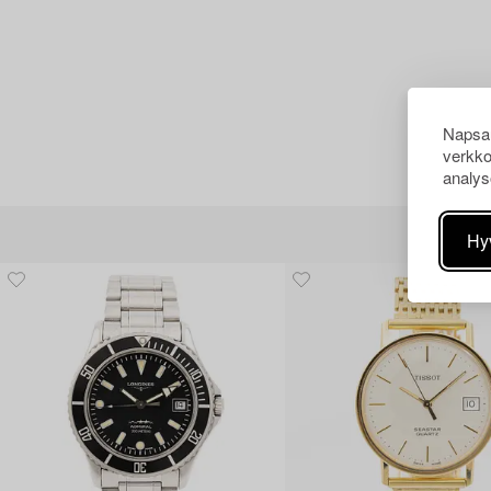
Napsau
verkko
analys
Hy