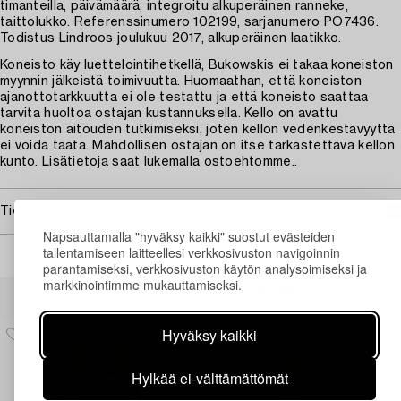
timanteilla, päivämäärä, integroitu alkuperäinen ranneke,
taittolukko. Referenssinumero 102199, sarjanumero PO7436.
Todistus Lindroos joulukuu 2017, alkuperäinen laatikko.
Koneisto käy luettelointihetkellä, Bukowskis ei takaa koneiston
myynnin jälkeistä toimivuutta. Huomaathan, että koneiston
ajanottotarkkuutta ei ole testattu ja että koneisto saattaa
tarvita huoltoa ostajan kustannuksella. Kello on avattu
koneiston aitouden tutkimiseksi, joten kellon vedenkestävyyttä
ei voida taata. Mahdollisen ostajan on itse tarkastettava kellon
kunto. Lisätietoja saat lukemalla ostoehtomme..
Tietoa ostamisesta
Napsauttamalla "hyväksy kaikki" suostut evästeiden
tallentamiseen laitteellesi verkkosivuston navigoinnin
parantamiseksi, verkkosivuston käytön analysoimiseksi ja
markkinointimme mukauttamiseksi.
Muiden katsomia kohteita
Hyväksy kaikki
Hylkää ei-välttämättömät