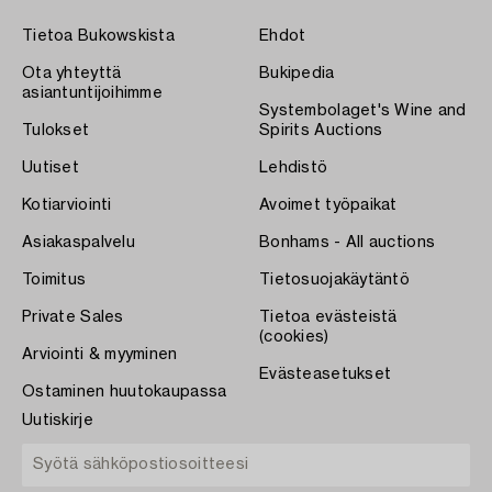
Tietoa Bukowskista
Ehdot
Ota yhteyttä
Bukipedia
asiantuntijoihimme
Systembolaget's Wine and
Tulokset
Spirits Auctions
Uutiset
Lehdistö
Kotiarviointi
Avoimet työpaikat
Asiakaspalvelu
Bonhams - All auctions
Toimitus
Tietosuojakäytäntö
Private Sales
Tietoa evästeistä
(cookies)
Arviointi & myyminen
Evästeasetukset
Ostaminen huutokaupassa
Uutiskirje