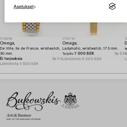
Asetukset
1726218
1730741
1
Omega,
Omega,
E
De Ville, Ile de France, wristwatch,
Ladymatic, wristwatch, 17.5 mm.
w
30 mm.
7 000 SEK
5p 5 h
Tarjottu
T
Ei tarjouksia
5p 5 h
Lähtöhinta
9 000 SEK
L
Lähtöhinta
5 500 SEK