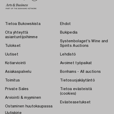
Tietoa Bukowskista
Ehdot
Ota yhteyttä
Bukipedia
asiantuntijoihimme
Systembolaget's Wine and
Tulokset
Spirits Auctions
Uutiset
Lehdistö
Kotiarviointi
Avoimet työpaikat
Asiakaspalvelu
Bonhams - All auctions
Toimitus
Tietosuojakäytäntö
Private Sales
Tietoa evästeistä
(cookies)
Arviointi & myyminen
Evästeasetukset
Ostaminen huutokaupassa
Uutiskirje