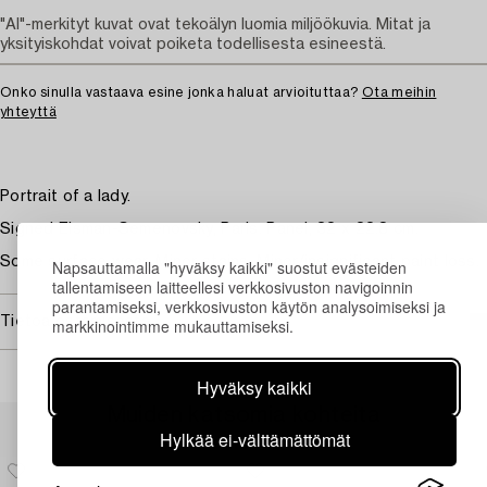
"AI"-merkityt kuvat ovat tekoälyn luomia miljöökuvia. Mitat ja
yksityiskohdat voivat poiketa todellisesta esineestä.
Onko sinulla vastaava esine jonka haluat arvioituttaa?
Ota meihin
yhteyttä
Portrait of a lady.
Signed Eisman-Semenovsky, Paris. Panel, 32 x 22.8 cm.
Some surface wear. Minor stains. Minor/insignificant paint loss.
Napsauttamalla "hyväksy kaikki" suostut evästeiden
tallentamiseen laitteellesi verkkosivuston navigoinnin
parantamiseksi, verkkosivuston käytön analysoimiseksi ja
Tietoa ostamisesta
markkinointimme mukauttamiseksi.
Hyväksy kaikki
Muiden katsomia kohteita
Hylkää ei-välttämättömät