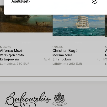
Asetukset
1725070
1728830
1
Alfonso Muzii
Christian Bogö
A
Verkkojen nosto.
Merimaisema.
M
Ei tarjouksia
4p 4 h
Ei tarjouksia
4p 1 h
T
Lähtöhinta
250 EUR
Lähtöhinta
250 EUR
L